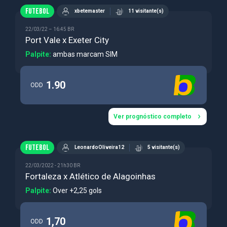
FUTEBOL
xbetemaster
11 visitante(s)
22/03/22 – 16:45 BR
Port Vale x Exeter City
Palpite:
ambas marcam SIM
1.90
ODD
Ver prognóstico completo
FUTEBOL
LeonardoOliveira12
5 visitante(s)
22/03/2022 - 21h30 BR
Fortaleza x Atlético de Alagoinhas
Palpite:
Over +2,25 gols
1,70
ODD