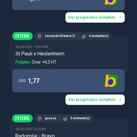
Ver prognóstico completo
FUTEBOL
LeonardoOliveira12
6 visitante(s)
18/03/2022 - 14h30 BR
St.Pauli x Heidenheim
Palpite:
Over +4,5 HT
1,77
ODD
Ver prognóstico completo
FUTEBOL
gsouza
3 visitante(s)
18/03/2022 13:30 BR
Radomlje - Bravo