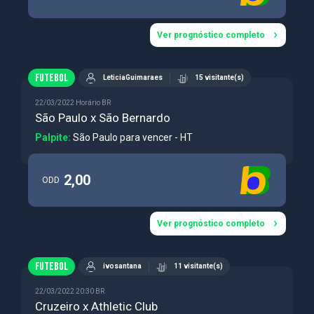
Ver prognóstico completo
FUTEBOL
LeticiaGuimaraes
15 visitante(s)
22/03/2022 Horário BR
São Paulo x São Bernardo
Palpite:
São Paulo para vencer - HT
2,00
ODD
Ver prognóstico completo
FUTEBOL
ivosantana
11 visitante(s)
22/03/2022 20:30 BR
Cruzeiro x Athletic Club