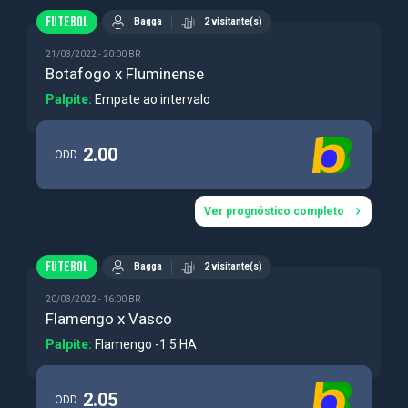
FUTEBOL
Bagga
2 visitante(s)
21/03/2022 - 20:00 BR
Botafogo x Fluminense
Palpite:
Empate ao intervalo
2.00
ODD
Ver prognóstico completo
FUTEBOL
Bagga
2 visitante(s)
20/03/2022 - 16:00 BR
Flamengo x Vasco
Palpite:
Flamengo -1.5 HA
2.05
ODD