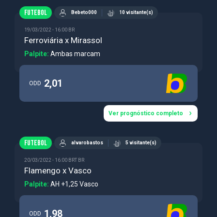
FUTEBOL
Bebeto000
10 visitante(s)
19/03/2022 - 16:00 BR
Ferroviária x Mirassol
Palpite:
Ambas marcam
2,01
ODD
Ver prognóstico completo
FUTEBOL
alvarobastos
5 visitante(s)
20/03/2022 - 16:00 BRT BR
Flamengo x Vasco
Palpite:
AH +1,25 Vasco
1,98
ODD