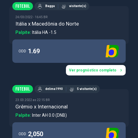
FUTEBOL
Bagga
visitante(s)
24/03/2022 - 16:45 BR
Itália x Macedônia do Norte
Palpite:
Itália HA -1.5
1.69
ODD
Ver prognóstico completo
FUTEBOL
delima1990
5 visitante(s)
23.03.2022 as 22:15 BR
Grêmio x Internacional
Palpite:
Inter AH 0.0 (DNB)
2,050
ODD