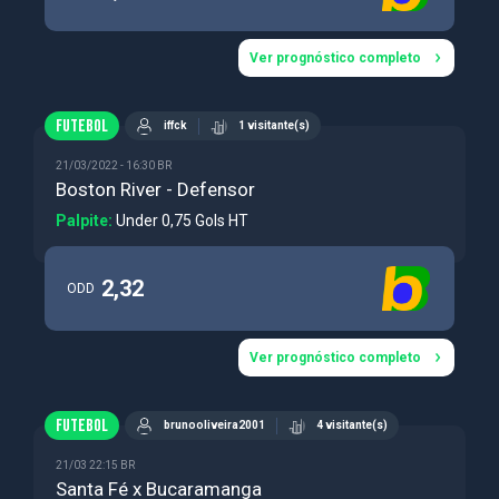
Ver prognóstico completo
FUTEBOL
iffck
1 visitante(s)
21/03/2022 - 16:30 BR
Boston River - Defensor
Palpite:
Under 0,75 Gols HT
2,32
ODD
Ver prognóstico completo
FUTEBOL
brunooliveira2001
4 visitante(s)
21/03 22:15 BR
Santa Fé x Bucaramanga