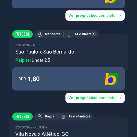
Ver prognóstico completo
FUTEBOL
Mariosmb
14 visitante(s)
22/03/2022 a BR
São Paulo x São Bernardo
Palpite:
Under 2,5
1,80
ODD
Ver prognóstico completo
FUTEBOL
Bagga
15 visitante(s)
22/03/2022 - 20:00 BR
Vila Nova x Atlético-GO