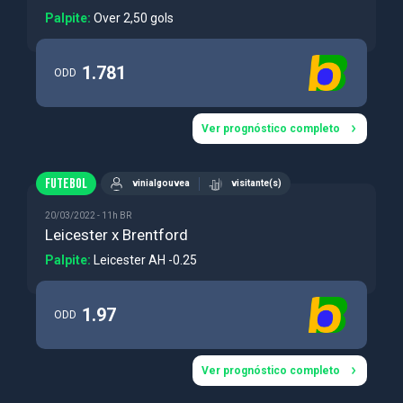
Palpite:
Over 2,50 gols
1.781
ODD
Ver prognóstico completo
FUTEBOL
vinialgouvea
visitante(s)
20/03/2022 - 11h BR
Leicester x Brentford
Palpite:
Leicester AH -0.25
1.97
ODD
Ver prognóstico completo