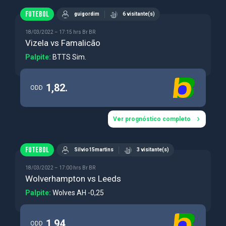
FUTEBOL
guigordim
6 visitante(s)
18/03/2022 – 17:15 hrs Br BR
Vizela vs Famalicão
Palpite:
BTTS Sim.
1,82.
ODD
Ver prognóstico completo
FUTEBOL
Silvio15martins
3 visitante(s)
18/03/2022 – 17:00 hrs Br BR
Wolverhampton vs Leeds
Palpite:
Wolves AH -0,25
1,94
ODD