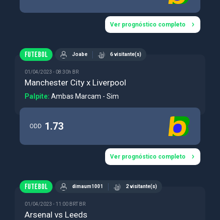
Ver prognóstico completo
FUTEBOL
Joabe
6 visitante(s)
01/04/2023 - 08:30h BR
Manchester City x Liverpool
Palpite:
Ambas Marcam - Sim
1.73
ODD
Ver prognóstico completo
FUTEBOL
dimaum1001
2 visitante(s)
01/04/2023 - 11:00 BRT BR
Arsenal vs Leeds