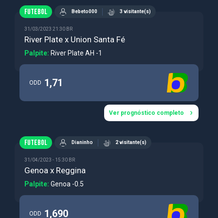
FUTEBOL
Bebeto000
3 visitante(s)
31/03/2023 21:30 BR
River Plate x Union Santa Fé
Palpite:
River Plate AH -1
1,71
ODD
Ver prognóstico completo
FUTEBOL
Dianinho
2 visitante(s)
31/04/2023 - 15:30 BR
Genoa x Reggina
Palpite:
Genoa -0.5
1,690
ODD