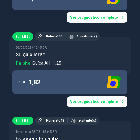
Ver prognóstico completo
FUTEBOL
Bebeto000
1 visitante(s)
28/03/2023 15:45 BR
Suíça x Israel
Palpite:
Suíça AH -1,25
1,82
ODD
Ver prognóstico completo
FUTEBOL
Munerato18
visitante(s)
Terça-feira 28/03 - 15h45 BR
Escócia x Espanha