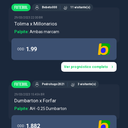
FUTEBOL
Bebeto000
11 visitante(s)
29/03/2023 22:00 BR
Tolima x Millonarios
Palpite:
Ambas marcam
1.99
ODD
Ver prognóstico completo
FUTEBOL
Pedrohugo2021
3 visitante(s)
29/03/2023 15:45h BR
Dumbarton x Forfar
Palpite:
AH -0.25 Dumbarton
1.882
ODD