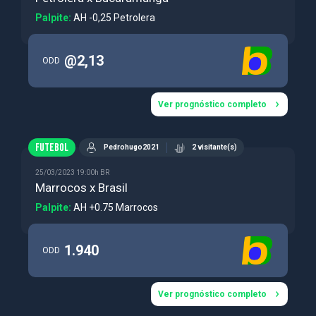
Palpite:
AH -0,25 Petrolera
@2,13
ODD
Ver prognóstico completo
FUTEBOL
Pedrohugo2021
2 visitante(s)
25/03/2023 19:00h BR
Marrocos x Brasil
Palpite:
AH +0.75 Marrocos
1.940
ODD
Ver prognóstico completo