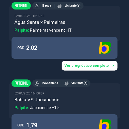
FUTEBOL
Bagga
visitante(s)
02/04/2023 - 16:00 BR
Água Santa x Palmeiras
Palpite:
Palmeiras vence no HT
2.02
ODD
Ver prognóstico completo
FUTEBOL
Ivosantana
visitante(s)
02/04/2023 16h00 BR
Bahia VS Jacuipense
Palpite:
Jacuipense +1.5
1,79
ODD