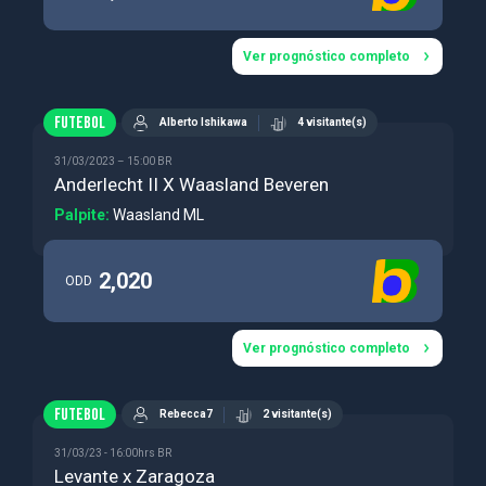
Ver prognóstico completo
FUTEBOL
Alberto Ishikawa
4 visitante(s)
31/03/2023 – 15:00 BR
Anderlecht II X Waasland Beveren
Palpite:
Waasland ML
2,020
ODD
Ver prognóstico completo
FUTEBOL
Rebecca7
2 visitante(s)
31/03/23 - 16:00hrs BR
Levante x Zaragoza