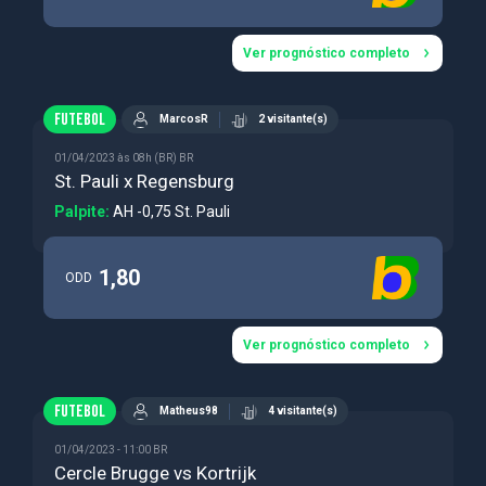
Ver prognóstico completo
FUTEBOL
MarcosR
2 visitante(s)
01/04/2023 às 08h (BR) BR
St. Pauli x Regensburg
Palpite:
AH -0,75 St. Pauli
1,80
ODD
Ver prognóstico completo
FUTEBOL
Matheus98
4 visitante(s)
01/04/2023 - 11:00 BR
Cercle Brugge vs Kortrijk