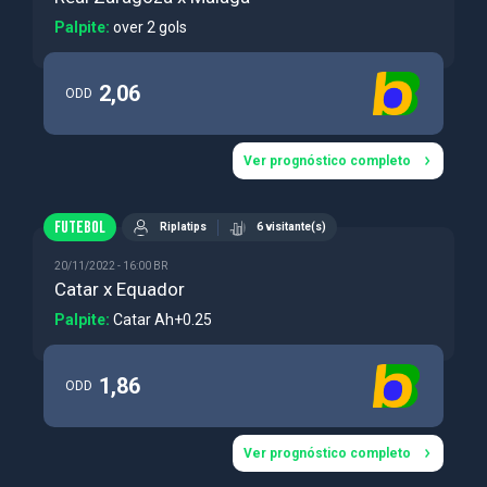
Palpite:
over 2 gols
2,06
ODD
Ver prognóstico completo
FUTEBOL
Riplatips
6 visitante(s)
20/11/2022 - 16:00 BR
Catar x Equador
Palpite:
Catar Ah+0.25
1,86
ODD
Ver prognóstico completo