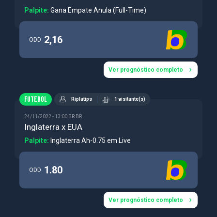
Palpite:
Gana Empate Anula (Full-Time)
2,16
ODD
Ver prognóstico completo
FUTEBOL
Riplatips
1 visitante(s)
24/11/2022 - 13:00 BR BR
Inglaterra x EUA
Palpite:
Inglaterra Ah-0.75 em Live
1.80
ODD
Ver prognóstico completo