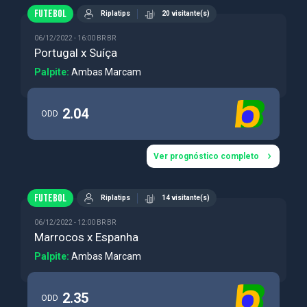
FUTEBOL
Riplatips
20 visitante(s)
06/12/2022 - 16:00 BR BR
Portugal x Suíça
Palpite:
Ambas Marcam
2.04
ODD
Ver prognóstico completo
FUTEBOL
Riplatips
14 visitante(s)
06/12/2022 - 12:00 BR BR
Marrocos x Espanha
Palpite:
Ambas Marcam
2.35
ODD