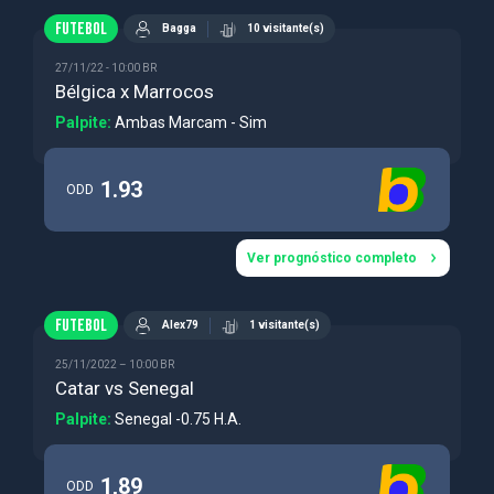
FUTEBOL
Bagga
10 visitante(s)
27/11/22 - 10:00 BR
Bélgica x Marrocos
Palpite:
Ambas Marcam - Sim
1.93
ODD
Ver prognóstico completo
FUTEBOL
Alex79
1 visitante(s)
25/11/2022 – 10:00 BR
Catar vs Senegal
Palpite:
Senegal -0.75 H.A.
1,89
ODD