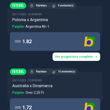
FUTEBOL
Riplatips
9 visitante(s)
30/11/2022 - 16:00 BR BR
Polonia x Argentina
Palpite:
Argentina Ah-1
1.82
ODD
Ver prognóstico completo
FUTEBOL
Riplatips
15 visitante(s)
30/11/2022 - 12:00 BR BR
Australia x Dinamarca
Palpite:
Over 2.25 Ft
1.72
ODD