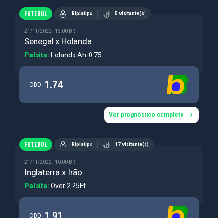
FUTEBOL
Riplatips
5 visitante(s)
21/11/2022 - 13:00 BR
Senegal x Holanda
Palpite:
Holanda Ah-0.75
1.74
ODD
Ver prognóstico completo
FUTEBOL
Riplatips
17 visitante(s)
21/11/2022 - 10:00 BR
Inglaterra x Irão
Palpite:
Over 2.25Ft
1.91
ODD