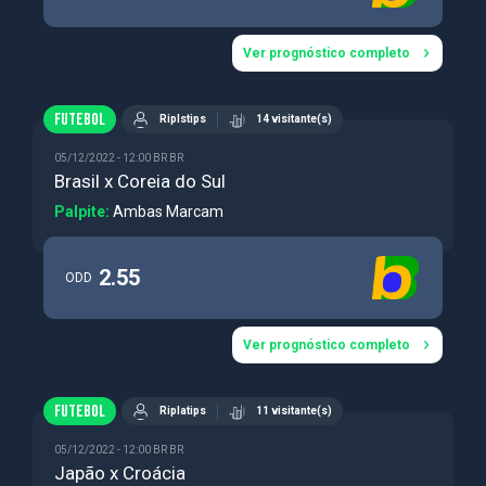
Ver prognóstico completo
FUTEBOL
Riplstips
14 visitante(s)
05/12/2022 - 12:00 BR BR
Brasil x Coreia do Sul
Palpite:
Ambas Marcam
2.55
ODD
Ver prognóstico completo
FUTEBOL
Riplatips
11 visitante(s)
05/12/2022 - 12:00 BR BR
Japão x Croácia