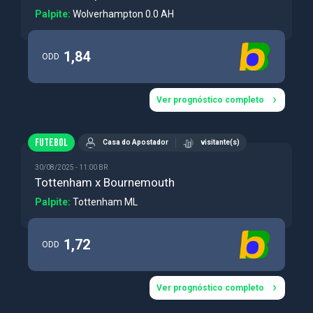
Palpite:
Wolverhampton 0.0 AH
1,84
ODD
Ver prognóstico completo
FUTEBOL
Casa do Apostador
visitante(s)
30/08/2025 - 11:00 BR
Tottenham x Bournemouth
Palpite:
Tottenham ML
1,72
ODD
Ver prognóstico completo