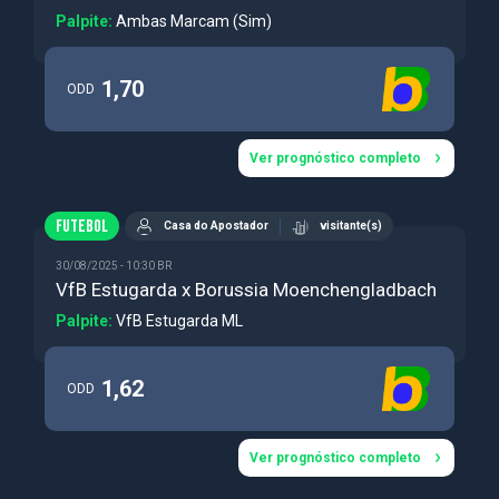
Palpite:
Ambas Marcam (Sim)
1,70
ODD
Ver prognóstico completo
FUTEBOL
Casa do Apostador
visitante(s)
30/08/2025 - 10:30 BR
VfB Estugarda x Borussia Moenchengladbach
Palpite:
VfB Estugarda ML
1,62
ODD
Ver prognóstico completo