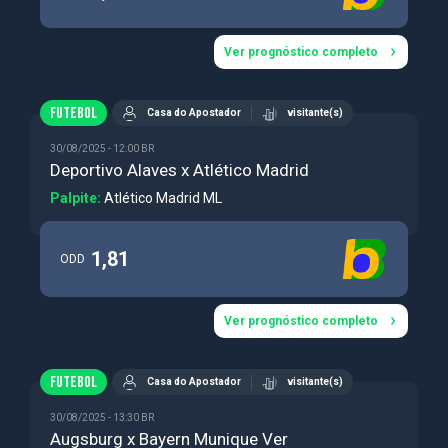
Ver prognóstico completo
FUTEBOL
Casa do Apostador
visitante(s)
30/08/2025 - 12:00 BR
Deportivo Alaves x Atlético Madrid
Palpite:
Atlético Madrid ML
1,81
ODD
Ver prognóstico completo
FUTEBOL
Casa do Apostador
visitante(s)
30/08/2025 - 13:30 BR
Augsburg x Bayern Munique Ver