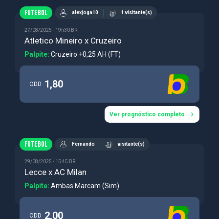
FUTEBOL
alexjoga10
1 visitante(s)
27/08/2025 - 19h30 BR
Atletico Mineiro x Cruzeiro
Palpite:
Cruzeiro +0,25 AH (FT)
1,80
ODD
Ver prognóstico completo
FUTEBOL
Fernando
visitante(s)
29/08/2025 - 15:45 BR
Lecce x AC Milan
Palpite:
Ambas Marcam (Sim)
2,00
ODD