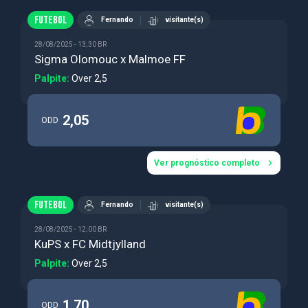
FUTEBOL
Fernando
visitante(s)
28/08/2025 - 13;30 BR
Sigma Olomouc x Malmoe FF
Palpite:
Over 2,5
2,05
ODD
Ver prognóstico completo
FUTEBOL
Fernando
visitante(s)
28/08/2025 - 12;00 BR
KuPS x FC Midtjylland
Palpite:
Over 2,5
1,70
ODD