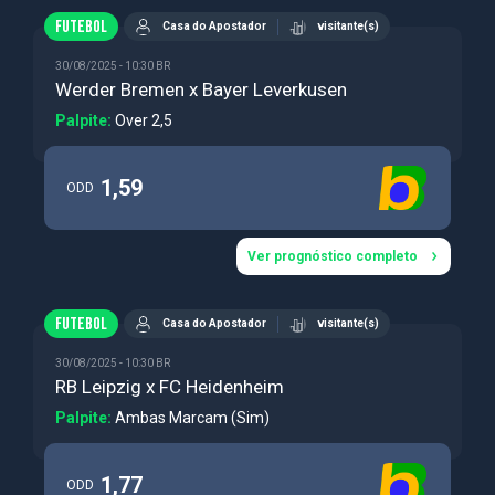
FUTEBOL
Casa do Apostador
visitante(s)
30/08/2025 - 10:30 BR
Werder Bremen x Bayer Leverkusen
Palpite:
Over 2,5
1,59
ODD
Ver prognóstico completo
FUTEBOL
Casa do Apostador
visitante(s)
30/08/2025 - 10:30 BR
RB Leipzig x FC Heidenheim
Palpite:
Ambas Marcam (Sim)
1,77
ODD