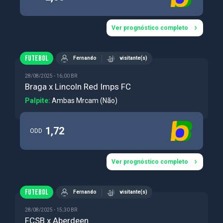
Ver prognóstico completo
FUTEBOL
Fernando
visitante(s)
28/08/2025 - 16;00 BR
Braga x Lincoln Red Imps FC
Palpite:
Ambas Mrcam (Não)
1,72
ODD
Ver prognóstico completo
FUTEBOL
Fernando
visitante(s)
28/08/2025 - 15;30 BR
FCSB x Aberdeen