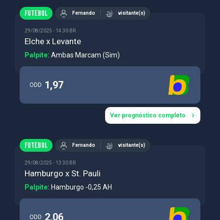
FUTEBOL
Fernando
visitante(s)
29/08/2025 - 14:30 BR
Elche x Levante
Palpite:
Ambas Marcam (Sim)
1,97
ODD
Ver prognóstico completo
FUTEBOL
Fernando
visitante(s)
29/08/2025 - 13:30 BR
Hamburgo x St. Pauli
Palpite:
Hamburgo -0,25 AH
2,06
ODD