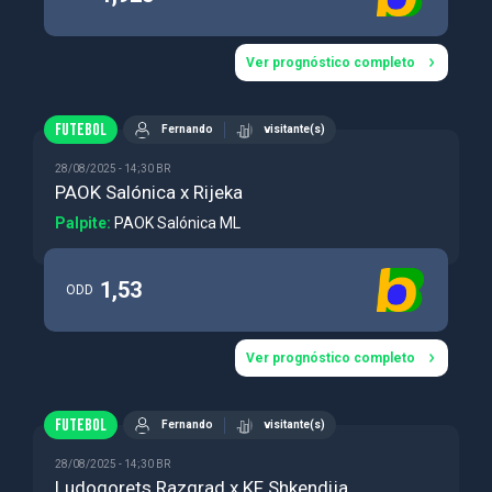
Ver prognóstico completo
FUTEBOL
Fernando
visitante(s)
28/08/2025 - 14;30 BR
PAOK Salónica x Rijeka
Palpite:
PAOK Salónica ML
1,53
ODD
Ver prognóstico completo
FUTEBOL
Fernando
visitante(s)
28/08/2025 - 14;30 BR
Ludogorets Razgrad x KF Shkendija