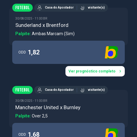
FUTEBOL
Casa do Apostador
visitante(s)
30/08/2025 - 11:00 BR
Sunderland x Brentford
Palpite:
Ambas Marcam (Sim)
1,82
ODD
Ver prognóstico completo
FUTEBOL
Casa do Apostador
visitante(s)
30/08/2025 - 11:00 BR
Manchester United x Burnley
Palpite:
Over 2,5
1,68
ODD