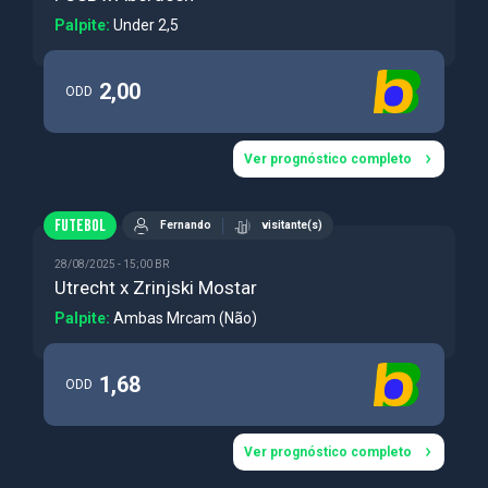
Palpite:
Under 2,5
2,00
ODD
Ver prognóstico completo
FUTEBOL
Fernando
visitante(s)
28/08/2025 - 15;00 BR
Utrecht x Zrinjski Mostar
Palpite:
Ambas Mrcam (Não)
1,68
ODD
Ver prognóstico completo