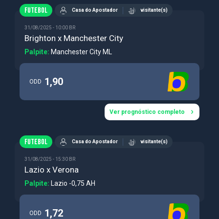
FUTEBOL
Casa do Apostador
visitante(s)
31/08/2025 - 10:00 BR
Brighton x Manchester City
Palpite:
Manchester City ML
1,90
ODD
Ver prognóstico completo
FUTEBOL
Casa do Apostador
visitante(s)
31/08/2025 - 15:30 BR
Lazio x Verona
Palpite:
Lazio -0,75 AH
1,72
ODD