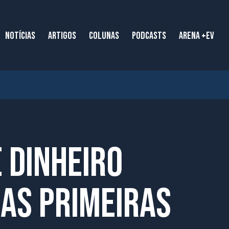
NOTÍCIAS
ARTIGOS
COLUNAS
PODCASTS
ARENA +EV
 dinheiro
nas primeiras