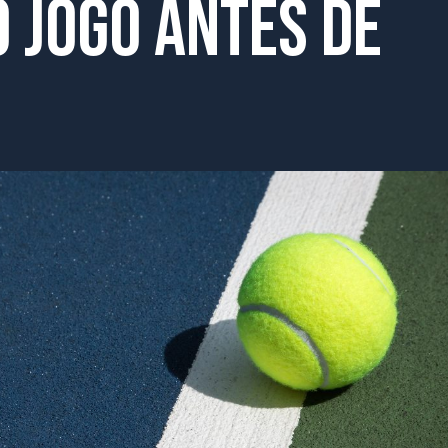
 jogo antes de