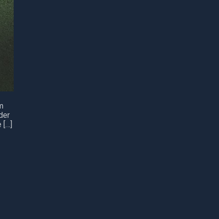
m
der
 […]