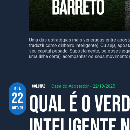
Uma das estratégias mais veneradas entre apost
traduzir como dinheiro inteligente). Ou seja, ap
seu capital pesado. Supostamente, se esses jog
uma linha certa), acompanhar os seus movimentos
COLUNAS
Casa do Apostador
-
22/10/2025
qua
22
Qual é o ver
out/25
inteligente 