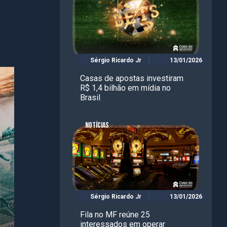
Sérgio Ricardo Jr
13/01/2026
Casas de apostas investiram
R$ 1,4 bilhão em mídia no
Brasil
NOTÍCIAS
Sérgio Ricardo Jr
13/01/2026
Fila no MF reúne 25
interessados em operar