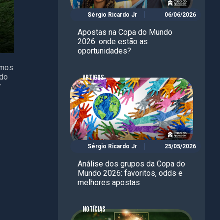
Sérgio Ricardo Jr
06/06/2026
Apostas na Copa do Mundo
2026: onde estão as
oportunidades?
amos
ndo
ARTIGOS
r
Sérgio Ricardo Jr
25/05/2026
Análise dos grupos da Copa do
Mundo 2026: favoritos, odds e
melhores apostas
NOTÍCIAS