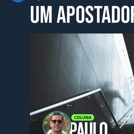
um apostado