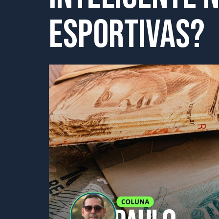
esportivas?