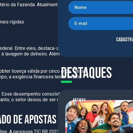
ério da Fazenda. Atualmente, a pasta analisa
ais rígidas.
Cadastr
federal. Entre eles, destaca-se a comprovação
 à lavagem de dinheiro. Além disso, as
Destaques
bter licença válida por cinco anos. Dessa
, a exigência financeira tende a filtrar
es. Esse desempenho consolidou uma base
tanto, o setor deixou de ser marginal e passou
ARTIGOS
ADO DE APOSTAS
line. A pesquisa TIC.BR 2025 revelou que um