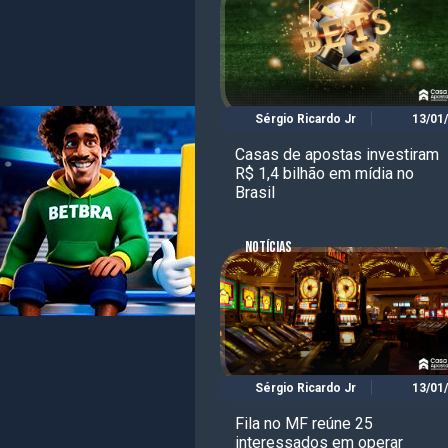
Sérgio Ricardo Jr
13/01
Casas de apostas investiram
R$ 1,4 bilhão em mídia no
Brasil
NOTÍCIAS
Sérgio Ricardo Jr
13/01
Fila no MF reúne 25
interessados em operar