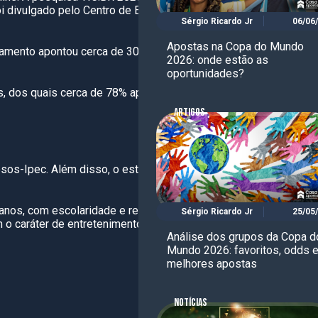
oi divulgado pelo Centro de Estudos do Núcleo
Sérgio Ricardo Jr
06/06
Apostas na Copa do Mundo
amento apontou cerca de 30 milhões de
2026: onde estão as
oportunidades?
s, dos quais cerca de 78% apostaram,
ARTIGOS
psos-Ipec. Além disso, o estudo conta com
banos, com escolaridade e renda acima da
Sérgio Ricardo Jr
25/05
 o caráter de entretenimento das apostas
Análise dos grupos da Copa d
Mundo 2026: favoritos, odds 
melhores apostas
NOTÍCIAS