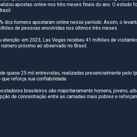
alizou apostas online nos três meses finais do ano. O estudo f
rasil.
 dos homens apostaram online nesse período. Assim, o levant
milhões de pessoas envolvidas nos últimos três meses.
u atenção: em 2023, Las Vegas recebeu 41 milhões de visitante
 número próximo ao observado no Brasil.
de quase 25 mil entrevistas, realizadas presencialmente pelo I
 que reforça sua confiabilidade.
apostadores brasileiros são majoritariamente homens, jovens, ur
pção de concentração entre as camadas mais pobres e reforçam