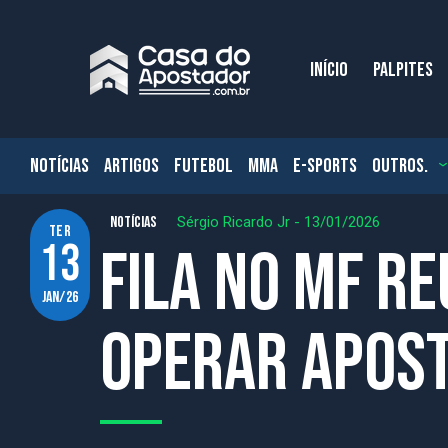
INÍCIO
PALPITES
NOTÍCIAS
ARTIGOS
FUTEBOL
MMA
E-SPORTS
OUTROS.
NOTÍCIAS
Sérgio Ricardo Jr
-
13/01/2026
ter
13
Fila no MF r
jan/26
operar apost