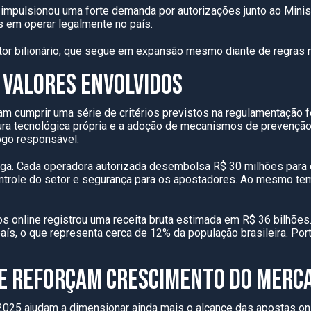
impulsionou uma forte demanda por autorizações junto ao Minist
 em operar legalmente no país.
or bilionário, que segue em expansão mesmo diante de regras m
 VALORES ENVOLVIDOS
sam cumprir uma série de critérios previstos na regulamentação 
ura tecnológica própria e a adoção de mecanismos de prevenção
ogo responsável.
rga. Cada operadora autorizada desembolsa R$ 30 milhões para o
ntrole do setor e segurança para os apostadores. Ao mesmo tempo
os online registrou uma receita bruta estimada em R$ 36 bilhõ
aís, o que representa cerca de 12% da população brasileira. Por
E REFORÇAM CRESCIMENTO DO MERC
2025 ajudam a dimensionar ainda mais o alcance das apostas on