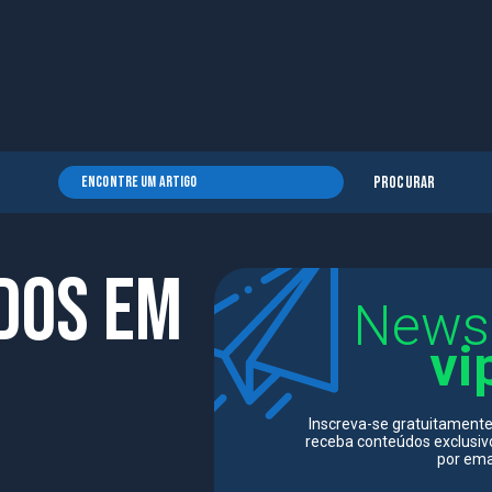
Procurar
ados em
News
vi
Inscreva-se gratuitamente
receba conteúdos exclusiv
por emai