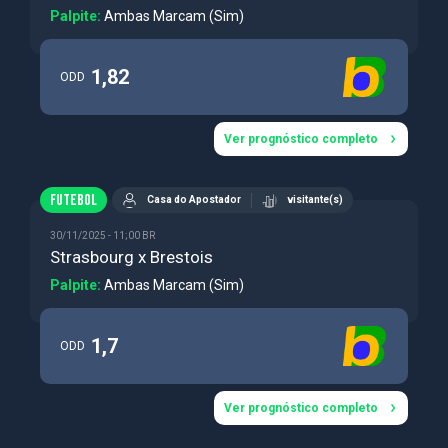
Palpite:
Ambas Marcam (Sim)
1,82
ODD
Ver prognóstico completo
FUTEBOL
Casa do Apostador
visitante(s)
30/11/2025 - 11;00 BR
Strasbourg x Brestois
Palpite:
Ambas Marcam (Sim)
1,7
ODD
Ver prognóstico completo