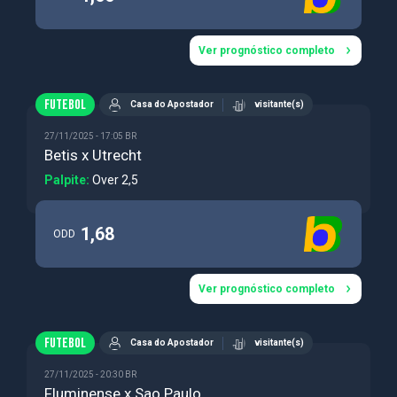
Ver prognóstico completo
FUTEBOL
Casa do Apostador
visitante(s)
27/11/2025 - 17:05 BR
Betis x Utrecht
Palpite:
Over 2,5
1,68
ODD
Ver prognóstico completo
FUTEBOL
Casa do Apostador
visitante(s)
27/11/2025 - 20:30 BR
Fluminense x Sao Paulo