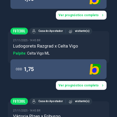
Ver prognóstico completo
FUTEBOL
Casa do Apostador
visitante(s)
27/11/2025 - 14:45 BR
Ludogorets Razgrad x Celta Vigo
Palpite:
Celta Vigo ML
1,75
ODD
Ver prognóstico completo
FUTEBOL
Casa do Apostador
visitante(s)
27/11/2025 - 14:45 BR
Viktoria Plzen x Friburgo