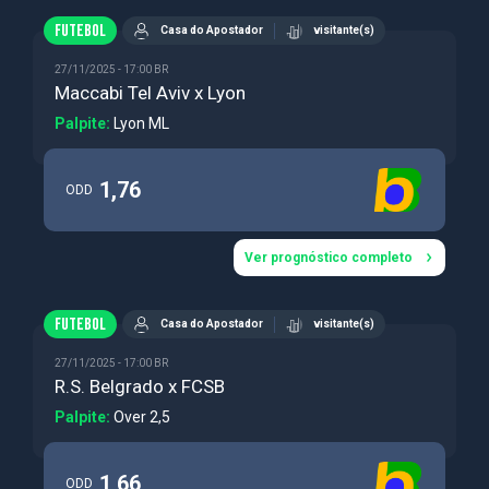
FUTEBOL
Casa do Apostador
visitante(s)
27/11/2025 - 17:00 BR
Maccabi Tel Aviv x Lyon
Palpite:
Lyon ML
1,76
ODD
Ver prognóstico completo
FUTEBOL
Casa do Apostador
visitante(s)
27/11/2025 - 17:00 BR
R.S. Belgrado x FCSB
Palpite:
Over 2,5
1,66
ODD