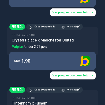
Ver prognóstico completo
FUTEBOL
Casa do Apostador
visitante(s)
29/11/2025 - 08:00 BR
Crystal Palace x Manchester United
Palpite:
Under 2.75 gols
1.90
ODD
Ver prognóstico completo
FUTEBOL
Casa do Apostador
visitante(s)
29/11/2025 - 17:00 BR
Tottenham x Fulham