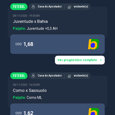
FUTEBOL
Casa do Apostador
visitante(s)
28/11/2025 - 19:00 BR
Juventude x Bahia
Palpite:
Juventude +0,5 AH
1,68
ODD
Ver prognóstico completo
FUTEBOL
Casa do Apostador
visitante(s)
28/11/2025 - 16:30 BR
Como x Sassuolo
Palpite:
Como ML
1,62
ODD