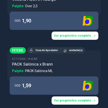
Palpite:
Over 2,5
1,90
ODD
Ver prognóstico completo
FUTEBOL
Casa do Apostador
visitante(s)
27/11/2025 - 14:45 BR
PAOK Salónica x Brann
Palpite:
PAOK Salónica ML
1,59
ODD
Ver prognóstico completo