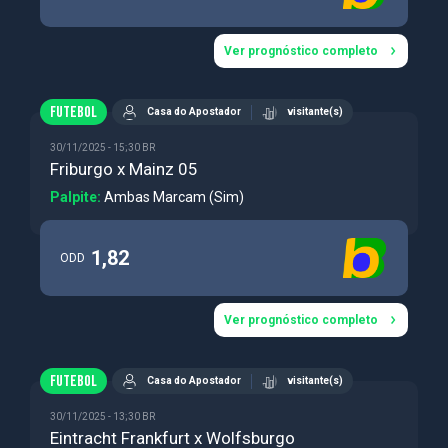
Ver prognóstico completo
FUTEBOL
Casa do Apostador
visitante(s)
30/11/2025 - 15;30 BR
Friburgo x Mainz 05
Palpite:
Ambas Marcam (Sim)
1,82
ODD
Ver prognóstico completo
FUTEBOL
Casa do Apostador
visitante(s)
30/11/2025 - 13;30 BR
Eintracht Frankfurt x Wolfsburgo