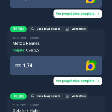
Ver prognóstico completo
FUTEBOL
Casa do Apostador
visitante(s)
28/11/2025 - 16:30 BR
Metz x Rennes
Palpite:
Over 2,5
1,74
ODD
Ver prognóstico completo
FUTEBOL
Casa do Apostador
visitante(s)
28/11/2025 - 17:00 BR
Getafe x Elche