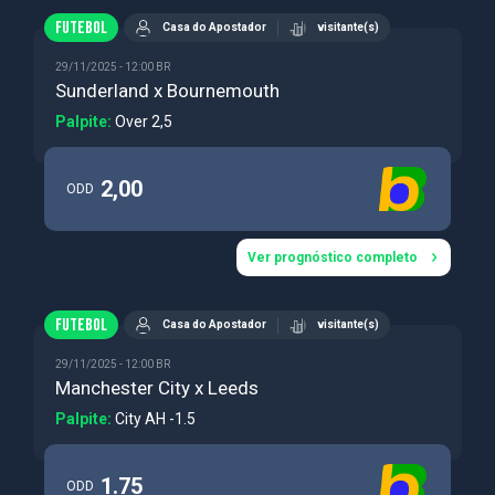
FUTEBOL
Casa do Apostador
visitante(s)
29/11/2025 - 12:00 BR
Sunderland x Bournemouth
Palpite:
Over 2,5
2,00
ODD
Ver prognóstico completo
FUTEBOL
Casa do Apostador
visitante(s)
29/11/2025 - 12:00 BR
Manchester City x Leeds
Palpite:
City AH -1.5
1.75
ODD