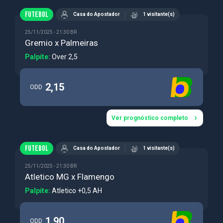
FUTEBOL
Casa do Apostador
1 visitante(s)
25/11/2025 - 21:30 BR
Gremio x Palmeiras
Palpite:
Over 2,5
2,15
ODD
Ver prognóstico completo
FUTEBOL
Casa do Apostador
1 visitante(s)
25/11/2025 - 21:30 BR
Atletico MG x Flamengo
Palpite:
Atletico +0,5 AH
1,90
ODD