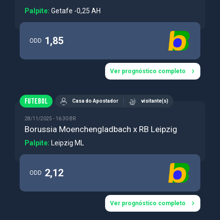
Palpite:
Getafe -0,25 AH
1,85
ODD
Ver prognóstico completo
FUTEBOL
Casa do Apostador
visitante(s)
28/11/2025 - 16:30 BR
Borussia Moenchengladbach x RB Leipzig
Palpite:
Leipzig ML
2,12
ODD
Ver prognóstico completo