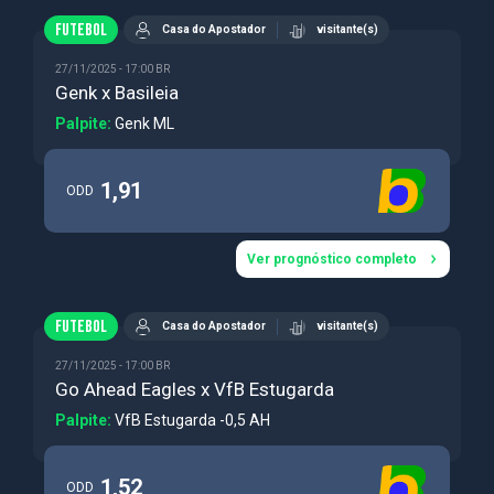
FUTEBOL
Casa do Apostador
visitante(s)
27/11/2025 - 17:00 BR
Genk x Basileia
Palpite:
Genk ML
1,91
ODD
Ver prognóstico completo
FUTEBOL
Casa do Apostador
visitante(s)
27/11/2025 - 17:00 BR
Go Ahead Eagles x VfB Estugarda
Palpite:
VfB Estugarda -0,5 AH
1,52
ODD