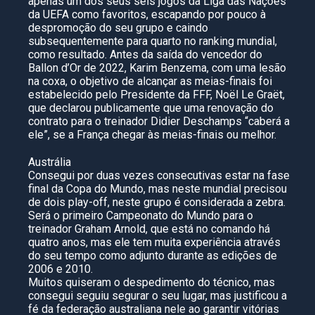
apenas um dos seus seis jogos da Liga das Nações
da UEFA como favoritos, escapando por pouco à
despromoção do seu grupo e caindo
subsequentemente para quarto no ranking mundial,
como resultado. Antes da saída do vencedor do
Ballon d’Or de 2022, Karim Benzema, com uma lesão
na coxa, o objetivo de alcançar as meias-finais foi
estabelecido pelo Presidente da FFF, Noël Le Graët,
que declarou publicamente que uma renovação do
contrato para o treinador Didier Deschamps “caberá a
ele”, se a França chegar às meias-finais ou melhor.
Austrália
Consegui por duas vezes consecutivas estar na fase
final da Copa do Mundo, mas neste mundial precisou
de dois play-off, neste grupo é considerada a zebra.
Será o primeiro Campeonato do Mundo para o
treinador Graham Arnold, que está no comando há
quatro anos, mas ele tem muita experiência através
do seu tempo como adjunto durante as edições de
2006 e 2010.
Muitos quiseram o despedimento do técnico, mas
consegui seguiu segurar o seu lugar, mas justificou a
fé da federação australiana nele ao garantir vitórias