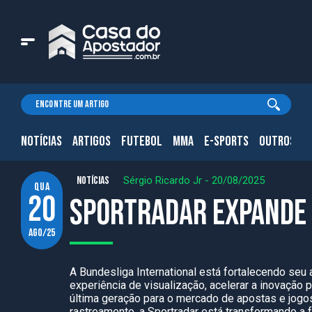
NOTÍCIAS
ARTIGOS
FUTEBOL
MMA
E-SPORTS
OUTROS.
NOTÍCIAS
Sérgio Ricardo Jr
-
20/08/2025
qua
20
Sportradar expande 
ago/25
A Bundesliga International está fortalecendo seu
experiência de visualização, acelerar a inovação
última geração para o mercado de apostas e jogo
rastreamento, a Sportradar está transformando a