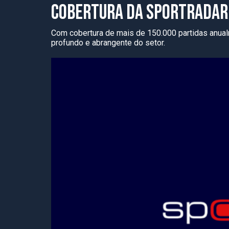
COBERTURA DA SPORTRADAR
Com cobertura de mais de 150.000 partidas anualm
profundo e abrangente do setor.