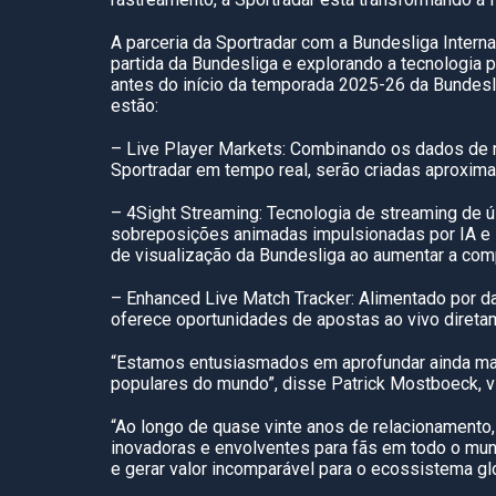
A parceria da Sportradar com a Bundesliga Intern
partida da Bundesliga e explorando a tecnologia p
antes do início da temporada 2025-26 da Bundeslig
estão:
– Live Player Markets: Combinando os dados de 
Sportradar em tempo real, serão criadas aproxim
– 4Sight Streaming: Tecnologia de streaming de ú
sobreposições animadas impulsionadas por IA e i
de visualização da Bundesliga ao aumentar a co
– Enhanced Live Match Tracker: Alimentado por d
oferece oportunidades de apostas ao vivo diretam
“Estamos entusiasmados em aprofundar ainda mai
populares do mundo”, disse Patrick Mostboeck, v
“Ao longo de quase vinte anos de relacionamento
inovadoras e envolventes para fãs em todo o mun
e gerar valor incomparável para o ecossistema glo