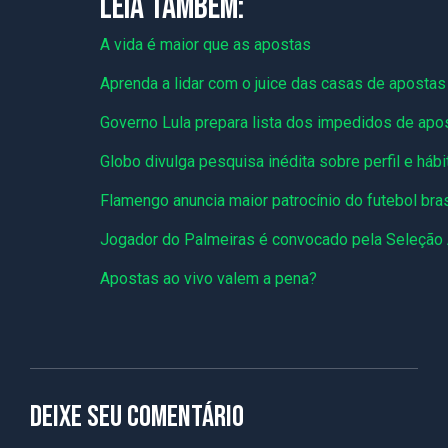
LEIA TAMBÉM:
A vida é maior que as apostas
Aprenda a lidar com o juice das casas de apostas
Governo Lula prepara lista dos impedidos de apo
Globo divulga pesquisa inédita sobre perfil e há
Flamengo anuncia maior patrocínio do futebol bras
Jogador do Palmeiras é convocado pela Seleção 
Apostas ao vivo valem a pena?
Deixe seu comentário