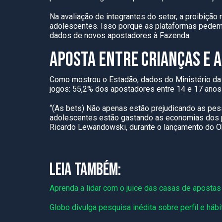
Na avaliação de integrantes do setor, a proibição
adolescentes. Isso porque as plataformas pedem
dados de novos apostadores à Fazenda.
APOSTA ENTRE CRIANÇAS E 
Como mostrou o Estadão, dados do Ministério da 
jogos: 55,2% dos apostadores entre 14 e 17 anos e
“(As bets) Não apenas estão prejudicando as pe
adolescentes estão gastando as economias dos pai
Ricardo Lewandowski, durante o lançamento do Ob
LEIA TAMBÉM:
Aprenda a lidar com o juice das casas de apostas
Globo divulga pesquisa inédita sobre perfil e há