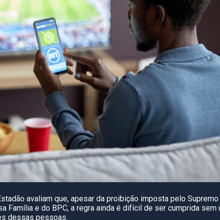
stadão avaliam que, apesar da proibição imposta pelo Supremo 
a Família e do BPC, a regra ainda é difícil de ser cumprida sem
ões dessas pessoas.