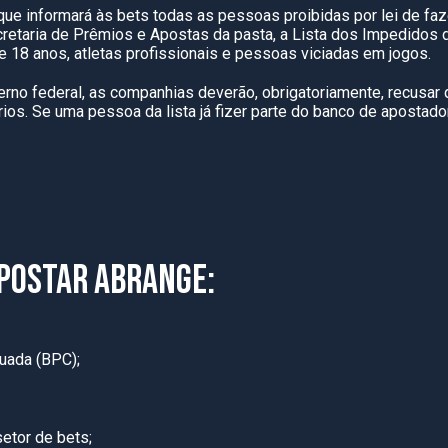
ue informará às bets todas as pessoas proibidas por lei de fa
ecretaria de Prêmios e Apostas da pasta, a Lista dos Impedidos 
de 18 anos, atletas profissionais e pessoas viciadas em jogos.
no federal, as companhias deverão, obrigatoriamente, recusar 
os. Se uma pessoa da lista já fizer parte do banco de apostador
APOSTAR ABRANGE:
nuada (BPC);
etor de bets;