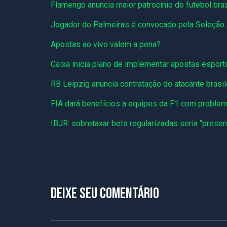
Flamengo anuncia maior patrocínio do futebol bras
Jogador do Palmeiras é convocado pela Seleção 
Apostas ao vivo valem a pena?
Caixa inicia plano de implementar apostas esporti
RB Leipzig anuncia contratação do atacante brasi
FIA dará benefícios a equipes da F1 com proble
IBJR: sobretaxar bets regularizadas seria “presen
Deixe seu comentário