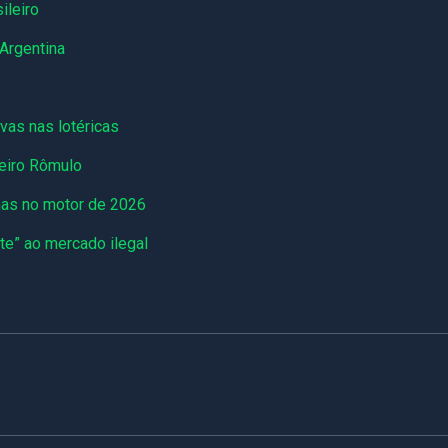
ileiro
Argentina
vas nas lotéricas
leiro Rômulo
mas no motor de 2026
te” ao mercado ilegal