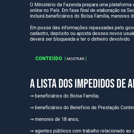
O Ministério da Fazenda prepara uma plataforma q
online no País. Em fase final de elaboração na S
incluirá beneficiários do Bolsa Família, menores 
Em posse das informações repassadas pelo gover
cadastro, depósito ou aposta desses novos usuári
deverá ser bloqueada e ter o dinheiro devolvido.
CONTEÚDO
MOSTRAR
A LISTA DOS IMPEDIDOS DE 
⇒ beneficiários do Bolsa Família;
⇒ beneficiários do Benefício de Prestação Conti
⇒ menores de 18 anos;
⇒ agentes públicos com trabalho relacionado ao s