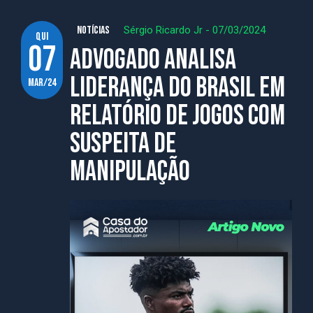
NOTÍCIAS
Sérgio Ricardo Jr
-
07/03/2024
qui
07
Advogado analisa
liderança do Brasil em
mar/24
relatório de jogos com
suspeita de
manipulação