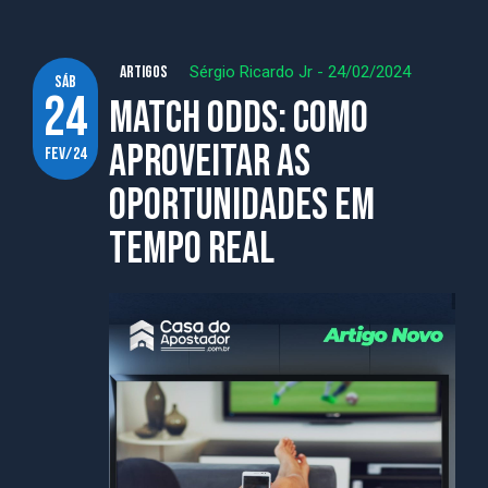
ARTIGOS
Sérgio Ricardo Jr
-
24/02/2024
sáb
24
Match odds: como
aproveitar as
fev/24
oportunidades em
tempo real