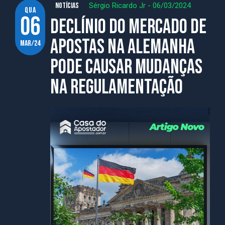
NOTÍCIAS
Sérgio Ricardo Jr
-
06/03/2024
qua
06
Declínio do mercado de
apostas na Alemanha
mar/24
pode causar mudanças
na regulamentação