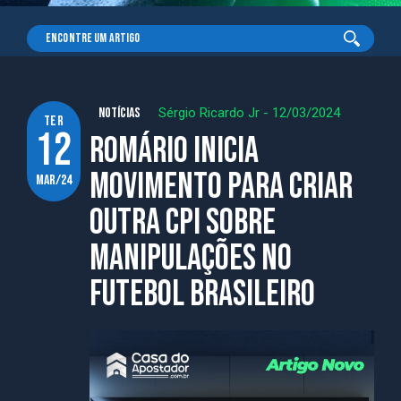
NOTÍCIAS
Sérgio Ricardo Jr
-
12/03/2024
ter
12
Romário inicia
movimento para criar
mar/24
outra CPI sobre
manipulações no
futebol brasileiro