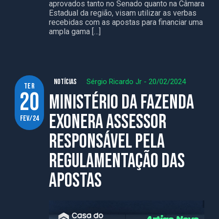
aprovados tanto no Senado quanto na Câmara
Estadual da região, visam utilizar as verbas
recebidas com as apostas para financiar uma
ampla gama […]
NOTÍCIAS
Sérgio Ricardo Jr
-
20/02/2024
ter
20
Ministério da Fazenda
exonera assessor
fev/24
responsável pela
regulamentação das
apostas