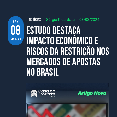
NOTÍCIAS
Sérgio Ricardo Jr
-
08/03/2024
sex
08
Estudo destaca
impacto econômico e
mar/24
riscos da restrição nos
mercados de apostas
no Brasil