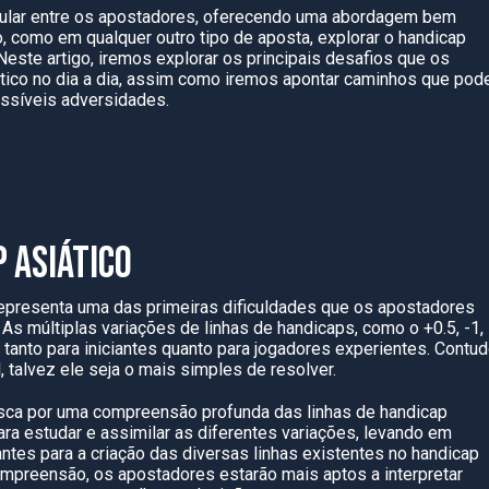
pular entre os apostadores, oferecendo uma abordagem bem
o, como em qualquer outro tipo de aposta, explorar o handicap
este artigo, iremos explorar os principais desafios que os
iático no dia a dia, assim como iremos apontar caminhos que po
ssíveis adversidades.
 ASIÁTICO
representa uma das primeiras dificuldades que os apostadores
As múltiplas variações de linhas de handicaps, como o +0.5, -1,
tanto para iniciantes quanto para jogadores experientes. Contud
 talvez ele seja o mais simples de resolver.
sca por uma compreensão profunda das linhas de handicap
ra estudar e assimilar as diferentes variações, levando em
tes para a criação das diversas linhas existentes no handicap
ompreensão, os apostadores estarão mais aptos a interpretar