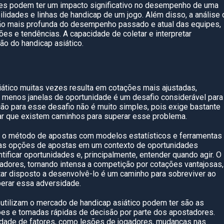
ntes podem ter um impacto significativo no desempenho de uma
lidades e linhas de handicap de um jogo. Além disso, a análise 
ão mais profunda do desempenho passado e atual das equipes,
es e tendências. A capacidade de coletar e interpretar
ão do handicap asiático.
iático muitas vezes resulta em cotações mais ajustadas,
menos janelas de oportunidade é um desafio considerável para
ução para esse desafio não é muito simples, pois exige bastante
r que existem caminhos para superar esse problema.
r o método de apostas com modelos estatísticos e ferramentas
boas opções de apostas em um contexto de oportunidades
ificar oportunidades e, principalmente, entender quando agir. O
adores, tornando intensa a competição por cotações vantajosas,
tar disposto a desenvolvê-lo é um caminho para sobreviver ao
perar essa adversidade.
 utilizam o mercado de handicap asiático podem ter são as
ões e tomadas rápidas de decisão por parte dos apostadores.
dade de fatores, como lesões de jogadores, mudanças nas