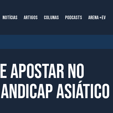
NOTÍCIAS
ARTIGOS
COLUNAS
PODCASTS
ARENA +EV
de apostar no
andicap asiático