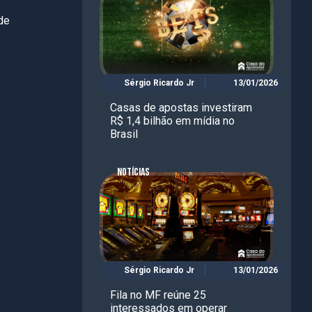
de
Sérgio Ricardo Jr
13/01/2026
Casas de apostas investiram
R$ 1,4 bilhão em mídia no
Brasil
NOTÍCIAS
Sérgio Ricardo Jr
13/01/2026
Fila no MF reúne 25
interessados em operar