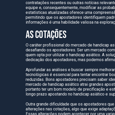
contratações recentes ou outras notícias releva
equipe e, consequentemente, modificar as probabi
estatísticas atualizadas oferece uma compreens
permitindo que os apostadores identifiquem padrõ
informações é uma habilidade valiosa na exploraç
AS COTAÇÕES
O caráter profissional do mercado de handicap as
desafiando os apostadores. Ser um mercado com 
quem opta por utilizar o handicap asiático. A sol
dedicação dos apostadores, mas podemos afirma
Aprofundar as análises e buscar sempre melhora
tecnológicas é essencial para tentar encontrar 
reduzidas. Bons apostadores precisam saber ident
mercado de handicap asiático atrai grandes apost
portanto ter um bom modelo de precificação e es
longo prazo apostando no handicap asiático e su
Outra grande dificuldade que os apostadores que
alterações nas cotações, algo que exige adaptaç
Essas alterações podem acontecer por uma varie