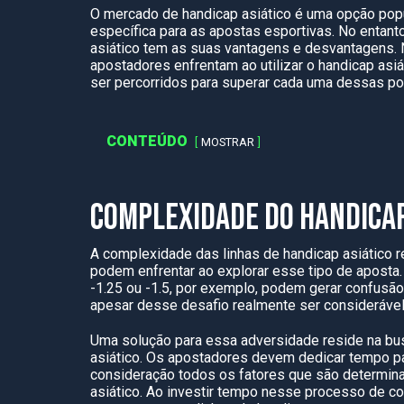
O mercado de handicap asiático é uma opção po
específica para as apostas esportivas. No entant
asiático tem as suas vantagens e desvantagens. N
apostadores enfrentam ao utilizar o handicap as
ser percorridos para superar cada uma dessas po
CONTEÚDO
MOSTRAR
COMPLEXIDADE DO HANDICAP
A complexidade das linhas de handicap asiático 
podem enfrentar ao explorar esse tipo de aposta. 
-1.25 ou -1.5, por exemplo, podem gerar confusão 
apesar desse desafio realmente ser considerável,
Uma solução para essa adversidade reside na bu
asiático. Os apostadores devem dedicar tempo pa
consideração todos os fatores que são determinan
asiático. Ao investir tempo nesse processo de c