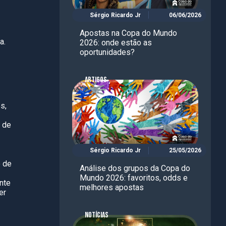
Sérgio Ricardo Jr
06/06/2026
Apostas na Copa do Mundo
a.
2026: onde estão as
oportunidades?
ARTIGOS
s,
 de
Sérgio Ricardo Jr
25/05/2026
o de
Análise dos grupos da Copa do
Mundo 2026: favoritos, odds e
nte
melhores apostas
er
NOTÍCIAS