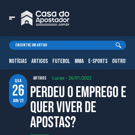
NOTÍCIAS
ARTIGOS
FUTEBOL
MMA
E-SPORTS
OUTROS.
ARTIGOS
Lucas
-
26/01/2022
qua
26
Perdeu o emprego e
jan/22
quer viver de
apostas?