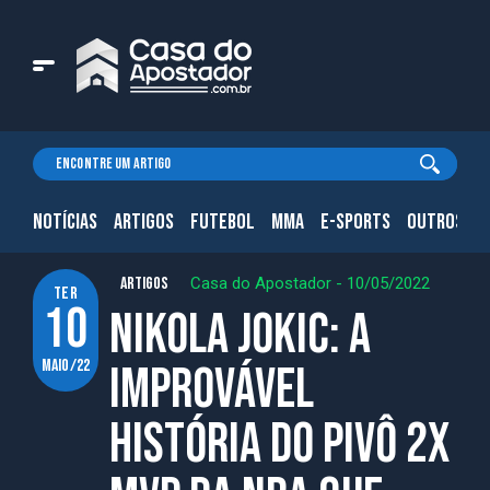
NOTÍCIAS
ARTIGOS
FUTEBOL
MMA
E-SPORTS
OUTROS.
ARTIGOS
Casa do Apostador
-
10/05/2022
ter
10
Nikola Jokic: A
maio/22
improvável
história do pivô 2x