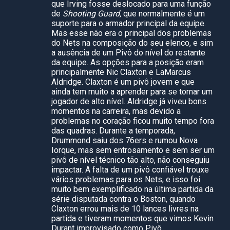
que Irving fosse deslocado para uma função
de
Shooting Guard,
que normalmente é um
suporte para o armador principal da equipe.
Mas esse não era o principal dos problemas
do Nets na composição do seu elenco, e sim
a ausência de um Pivô do nível do restante
da equipe. As opções para a posição eram
principalmente Nic Claxton e LaMarcus
Aldridge. Claxton é um pivô jovem e que
ainda tem muito a aprender para se tornar um
jogador de alto nível. Aldridge já viveu bons
momentos na carreira, mas devido a
problemas no coração ficou muito tempo fora
das quadras. Durante a temporada,
Drummond saiu dos 76ers e rumou Nova
Iorque, mas sem entrosamento e sem ser um
pivô de nível técnico tão alto, não conseguiu
impactar. A falta de um pivô confiável trouxe
vários problemas para os Nets, e isso foi
muito bem exemplificado na última partida da
série disputada contra o Boston, quando
Claxton errou mais de 10 lances livres na
partida e tiveram momentos que vimos Kevin
Durant improvisado como Pivô.