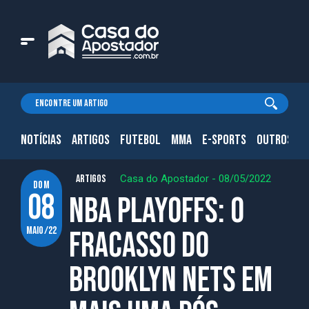
NOTÍCIAS
ARTIGOS
FUTEBOL
MMA
E-SPORTS
OUTROS.
ARTIGOS
Casa do Apostador
-
08/05/2022
dom
08
NBA Playoffs: O
maio/22
Fracasso do
Brooklyn Nets em