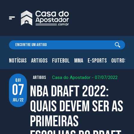
NOTÍCIAS
ARTIGOS
FUTEBOL
MMA
E-SPORTS
OUTROS.
ARTIGOS
Casa do Apostador
-
07/07/2022
qui
07
NBA Draft 2022:
jul/22
Quais devem ser as
primeiras