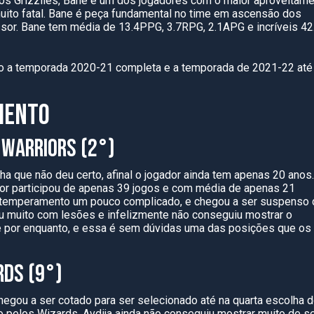
os Grizzlies, Bane é um dos jogadores com o maior aproveitam
muito fatal. Bane é peça fundamental no time em ascensão dos
missor. Bane tem média de 13.4PPG, 3.7RPG, 2.1APG e incríveis 4
do a temporada 2020-21 completa e a temporada de 2021-22 até
MENTO
 WARRIORS (2°)
a que não deu certo, afinal o jogador ainda tem apenas 20 anos.
r participou de apenas 39 jogos e com média de apenas 21
 temperamento um pouco complicado, e chegou a ser suspenso 
eu muito com lesões e infelizmente não conseguiu mostrar o
e por enquanto, e essa é sem dúvidas uma das posições que os
RDS (9°)
egou a ser cotado para ser selecionado até na quarta escolha 
o pelos Wizards. Avdija ainda não conseguiu mostrar muito de s