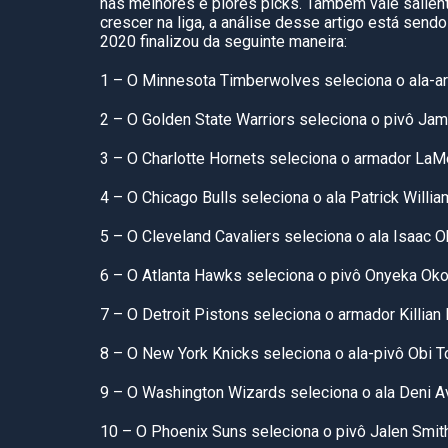
nas melhores e piores picks. Também vale salien
crescer na liga, a análise desse artigo está send
2020 finalizou da seguinte maneira:
1 – O Minnesota Timberwolves seleciona o ala-a
2 – O Golden State Warriors seleciona o pivô J
3 – O Charlotte Hornets seleciona o armador LaMe
4 – O Chicago Bulls seleciona o ala Patrick Willia
5 – O Cleveland Cavaliers seleciona o ala Isaac O
6 – O Atlanta Hawks seleciona o pivô Onyeka Ok
7 – O Detroit Pistons seleciona o armador Killian
8 – O New York Knicks seleciona o ala-pivô Obi T
9 – O Washington Wizards seleciona o ala Deni Av
10 – O Phoenix Suns seleciona o pivô Jalen Smith