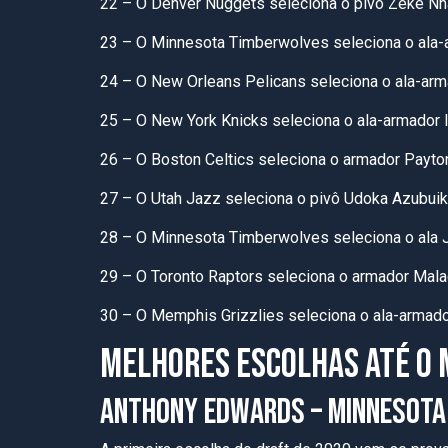
22 – O Denver Nuggets seleciona o pivô Zeke Nna
23 – O Minnesota Timberwolves seleciona o ala-
24 – O New Orleans Pelicans seleciona o ala-arm
25 – O New York Knicks seleciona o ala-armador 
26 – O Boston Celtics seleciona o armador Payton
27 – O Utah Jazz seleciona o pivô Udoka Azubuik
28 – O Minnesota Timberwolves seleciona o ala 
29 – O Toronto Raptors seleciona o armador Malac
30 – O Memphis Grizzlies seleciona o ala-arma
MELHORES ESCOLHAS ATÉ O
ANTHONY EDWARDS – MINNESOTA