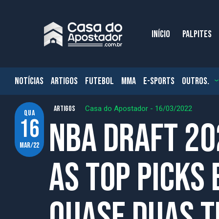
INÍCIO
PALPITES
NOTÍCIAS
ARTIGOS
FUTEBOL
MMA
E-SPORTS
OUTROS.
ARTIGOS
Casa do Apostador
-
16/03/2022
qua
16
NBA Draft 20
mar/22
as top picks 
quase duas 