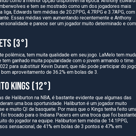
vando como a melhor opção disponível na época. Anthony Edward
Timberwolves e tem se mostrado como um dos jogadores mais
na liga, Edwards tem médias de 20.2PPG, 4.7RPG e 3.7APG, com
sante. Essas médias vem aumentando recentemente e Anthony
 personalidade e parece ser um jogador muito determinado e com
ETS (3°)
te polêmica, tem muita qualidade em seu jogo. LaMelo tem mud
tte tem ganhado muita popularidade com o jovem armando o time.
22 para substituir Kevin Durant, que não pode participar do jogo
m bom aproveitamento de 36.2% em bolas de 3.
TO KINGS (12°)
s de Haliburton na NBA, é bastante evidente que algumas das
deram uma boa oportunidade. Haliburton é um jogador muito
se e muito QI de basquete. Por mais que o Kings tenha feito um
 foi trocado para o Indiana Pacers em uma troca que foi bastant
ito do jogador na equipe. Haliburton tem média de 14.1PPG,
sos sensacional, de 41% em bolas de 3 pontos e 47% em