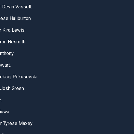
 Devin Vassell.
ese Haliburton.
 Kira Lewis.
aron Nesmith.
nthony.
ewart.
leksej Pokusevski.
 Josh Green.
.
iuwa.
or Tyrese Maxey.