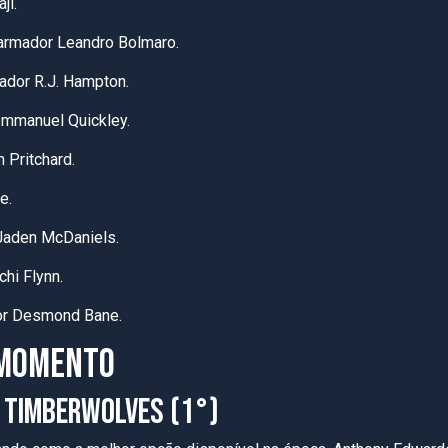
ji.
armador Leandro Bolmaro.
ador R.J. Hampton.
Immanuel Quickley.
 Pritchard.
e.
Jaden McDaniels.
hi Flynn.
dor Desmond Bane.
 MOMENTO
 TIMBERWOLVES (1°)