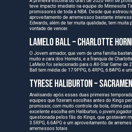
A primeira escolha do draft de 2020 vem se pro
teve impacto imediato na equipe do Minnesota 
promissores de toda a NBA. Desde que estreou 
aproveitamento de arremessos bastante interes
Edwards, além de ter muita qualidade, tem muita
vontade de vencer.
LAMELO BALL – CHARLOTTE HORN
O Jovem armador, que vem de uma família bastan
muito a cara dos Hornets, e a franquia de Charlo
LaMelo foi selecionado para o All-Star Game de 20
Ball tem média de 17.9PPG, 6.4RPG, 6.8APG e u
TYRESE HALIBURTON – SACRAMEN
Analisando após essas duas primeiras temporada
equipes que fizeram escolhas antes do Kings per
promissor, com muito controle de bola, ótimo pas
excelente escolha em Haliburton, o jovem jogador
questionada pelos fãs do Kings, que gostavam mu
3.5RPG, 6.6APG e um aproveitamento de arremes
arremessos totais.