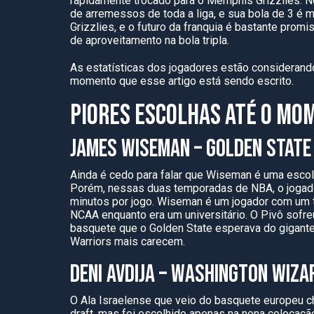
rapidamente trocado para o Memphis Grizzlies. N
de arremessos de toda a liga, e sua bola de 3 é 
Grizzlies, e o futuro da franquia é bastante pro
de aproveitamento na bola tripla.
As estatísticas dos jogadores estão consideran
momento que esse artigo está sendo escrito.
PIORES ESCOLHAS ATÉ O MO
JAMES WISEMAN – GOLDEN STATE
Ainda é cedo para falar que Wiseman é uma escolh
Porém, nessas duas temporadas de NBA, o jogado
minutos por jogo. Wiseman é um jogador com um
NCAA enquanto era um universitário. O Pivô sofr
basquete que o Golden State esperava do gigant
Warriors mais carecem.
DENI AVDIJA – WASHINGTON WIZA
O Ala Israelense que veio do basquete europeu ch
draft, mas foi escolhido apenas na nona colocaçã