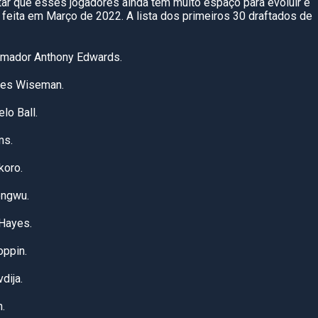
tar que esses jogadores ainda tem muito espaço para evoluir e
o feita em Março de 2022. A lista dos primeiros 30 draftados de
rmador Anthony Edwards.
ames Wiseman.
lo Ball.
ms.
koro.
ongwu.
 Hayes.
oppin.
dija.
.