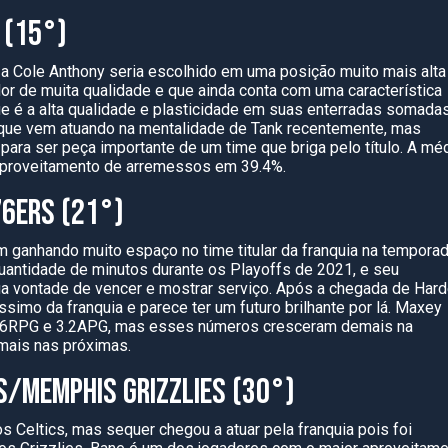
 (15°)
za Cole Anthony seria escolhido em uma posição muito mais alta
or de muita qualidade e que ainda conta com uma característica
e é a alta qualidade e plasticidade em suas enterradas somada
 que vem atuando na mentalidade de Tank recentemente, mas
para ser peça importante de um time que briga pelo título. A mé
aproveitamento de arremessos em 39.4%.
76ERS (21°)
 ganhando muito espaço no time titular da franquia na tempora
ntidade de minutos durante os Playoffs de 2021, e seu
a vontade de vencer e mostrar serviço. Após a chegada de Har
ssimo da franquia e parece ter um futuro brilhante por lá. Maxey
 2.6RPG e 3.2APG, mas esses números cresceram demais na
mais nas próximas.
S/MEMPHIS GRIZZLIES (30°)
 Celtics, mas sequer chegou a atuar pela franquia pois foi