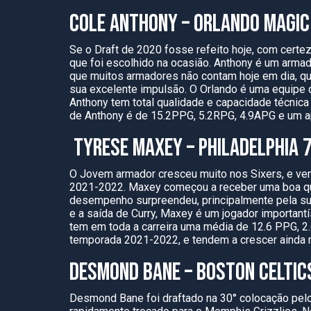
COLE ANTHONY – ORLANDO MAGIC
Se o Draft de 2020 fosse refeito hoje, com certe
que foi escolhido na ocasião. Anthony é um armad
que muitos armadores não contam hoje em dia, qu
sua excelente impulsão. O Orlando é uma equipe
Anthony tem total qualidade e capacidade técnica 
de Anthony é de 15.2PPG, 5.2RPG, 4.9APG e um 
TYRESE MAXEY – PHILADELPHIA 
O Jovem armador cresceu muito nos Sixers, e vem
2021-2022. Maxey começou a receber uma boa qua
desempenho surpreendeu, principalmente pela su
e a saída de Curry, Maxey é um jogador importantí
tem em toda a carreira uma média de 12.6 PPG,
temporada 2021-2022, e tendem a crescer ainda 
DESMOND BANE – BOSTON CELTIC
Desmond Bane foi draftado na 30° colocação pelos