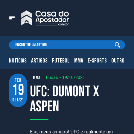
NOTÍCIAS
ARTIGOS
FUTEBOL
MMA
E-SPORTS
OUTROS.
MMA
Lucas
-
19/10/2021
ter
19
UFC: Dumont x
out/21
Aspen
E aí, meus amigos! UFC é realmente um