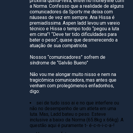
próxima quinta-feira, entrei no moneyline com
a Norma. Confesso que a realidade de alguns
comunicadores da Sportv me deixa com
náuseas de vez em sempre. Ana Hissa é
premiadíssima. Aspen ladd levou um vareio
técnico e Hissa o tempo todo “pegou a luta
em cima”! “Deve ter tido dificuldades para
bater o peso”, quase que desmerecendo a
atuação de sua compatriota.
Nossos “comunicadores” sofrem de
síndrome de “Galvão Bueno”
Não vou me alongar muito nisso e nem na
tragicômica comunicadora, mas antes que
venham com prolegômenos enfadonhos,
digo:
sei de tudo isso ai e no que interfere ou
não no desempenho de um atleta em uma
luta. Mas, Ladd bateu o peso. Esteve
inclusive a baixo da Norma (65.8kg x 66kg). A
questão aqui é puramente t- é-c-n-i-c-a-!