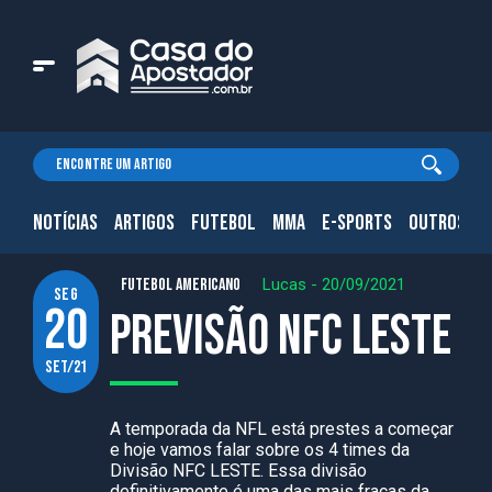
NOTÍCIAS
ARTIGOS
FUTEBOL
MMA
E-SPORTS
OUTROS.
FUTEBOL AMERICANO
Lucas
-
20/09/2021
seg
20
Previsão NFC LESTE
set/21
A temporada da NFL está prestes a começar
e hoje vamos falar sobre os 4 times da
Divisão NFC LESTE. Essa divisão
definitivamente é uma das mais fracas da