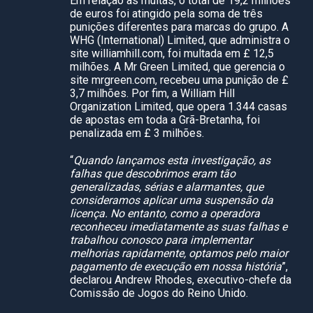
Em relação às multas, o total de 19,2 milhões
de euros foi atingido pela soma de três
punições diferentes para marcas do grupo. A
WHG (International) Limited, que administra o
site williamhill.com, foi multada em £ 12,5
milhões. A Mr Green Limited, que gerencia o
site mrgreen.com, recebeu uma punição de £
3,7 milhões. Por fim, a William Hill
Organization Limited, que opera 1.344 casas
de apostas em toda a Grã-Bretanha, foi
penalizada em £ 3 milhões.
“
Quando lançamos esta investigação, as
falhas que descobrimos eram tão
generalizadas, sérias e alarmantes, que
consideramos aplicar uma suspensão da
licença. No entanto, como a operadora
reconheceu imediatamente as suas falhas e
trabalhou conosco para implementar
melhorias rapidamente, optamos pelo maior
pagamento de execução em nossa história
”,
declarou Andrew Rhodes, executivo-chefe da
Comissão de Jogos do Reino Unido.