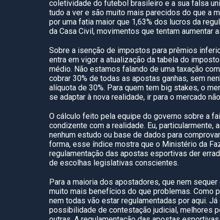
coletividade do futebol brasileiro e a sua falsa un
tudo a ver e são muito mais parecidos do que a 
por uma fatia maior que 1,63% dos lucros da reg
da Casa Civil, movimentos que tentam aumentar as
Sobre a isenção de impostos para prêmios inferi
entra em vigor a atualização da tabela do imposto
médio. Não estamos falando de uma taxação comp
cobrar 30% de todas as apostas ganhas, sem nen
alíquota de 30%. Para quem tem big stakes, o mer
se adaptar à nova realidade, ir para o mercado n
O cálculo feito pela equipe do governo sobre a f
condizente com a realidade. Eu, particularmente,
nenhum estudo ou base de dados para comprovar 
forma, esse índice mostra que o Ministério da F
regulamentação das apostas esportivas der errad
de escolhas legislativas conscientes.
Para a maioria dos apostadores, que nem sequer 
muito mais benefícios do que problemas. Como pr
nem todas vão estar regulamentadas por aqui. Já
possibilidade de contestação judicial, melhores p
outras. A regulamentação das apostas esportivas 