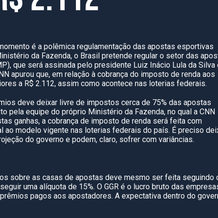
momento é a polêmica regulamentação das apostas esportivas
inistério da Fazenda, o Brasil pretende regular o setor das apos
), que será assinada pelo presidente Luiz Inácio Lula da Silva
s CNN apurou que, em relação à cobrança do imposto de renda aos
ores a R$ 2.112, assim como acontece nas loterias federais.
mios deve deixar livre de impostos cerca de 75% das apostas
ito pela equipe do próprio Ministério da Fazenda, no qual a CNN
tas ganhas, a cobrança de imposto de renda será feita com
l ao modelo vigente nas loterias federais do país. É preciso dei
ojeção do governo e podem, claro, sofrer com variâncias.
os sobre as casas de apostas deve mesmo ser feita seguindo 
guir uma alíquota de 15%. O GGR é o lucro bruto das empresa
prêmios pagos aos apostadores. A expectativa dentro do gover