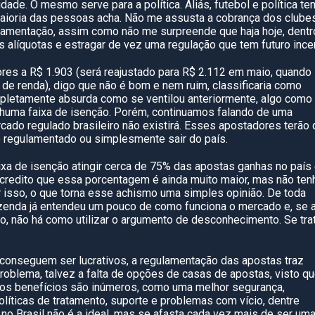
idade. O mesmo serve para a política. Aliás, futebol e política te
maioria das pessoas acha. Não me assusta a cobrança dos clube
ulamentação, assim como não me surpreende que haja hoje, dentr
 alíquotas e estragar de vez uma regulação que tem futuro incer
ores a R$ 1.903 (será reajustado para R$ 2.112 em maio, quando
 de renda), digo que não é bom e nem ruim, classificaria como
letamente absurda como se ventilou anteriormente, algo como
huma faixa de isenção. Porém, continuamos falando de uma
cado regulado brasileiro não existirá. Esses apostadores terão
ão regulamentado ou simplesmente sair do país.
aixa de isenção atingir cerca de 75% das apostas ganhas no país
 acredito que essa porcentagem é ainda muito maior, mas não ten
isso, o que torna esse achismo uma simples opinião. De toda
azenda já entendeu um pouco de como funciona o mercado e, se 
o, não há como utilizar o argumento de desconhecimento. Se tra
conseguem ser lucrativos, a regulamentação das apostas traz
oblema, talvez a falta de opções de casas de apostas, visto q
 os benefícios são inúmeros, como uma melhor segurança,
olíticas de tratamento, suporte e problemas com vício, dentre
no Brasil não é a ideal, mas se afasta cada vez mais de ser um