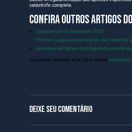
catástrofe completa.
CONFIRA OUTROS ARTIGOS D
Expectativas do Brasileirão 2023
Premier League acerta retirada das casas de 
Audiência na Câmara dos Deputados esclarec
Faça parte da minha lista Vip e receba
conteúdos 
Deixe seu comentário