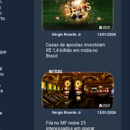
m
s
o
to.
Sérgio Ricardo Jr
13/01/2026
Casas de apostas investiram
R$ 1,4 bilhão em mídia no
 que
Brasil
 é
NOTÍCIAS
ho
a
ta
ue
Sérgio Ricardo Jr
13/01/2026
Fila no MF reúne 25
interessados em operar
a