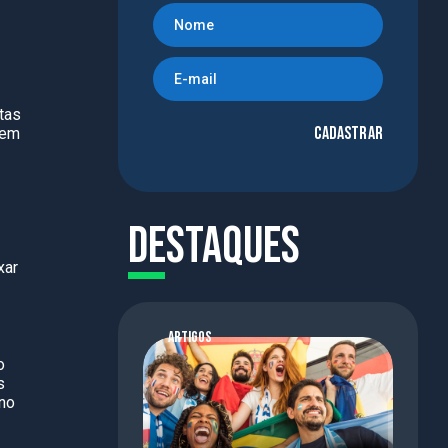
tas
Cadastrar
 em
Destaques
xar
ARTIGOS
o
s
no