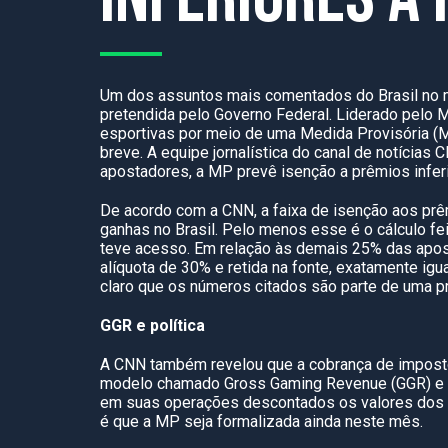
Um dos assuntos mais comentados do Brasil no 
pretendida pelo Governo Federal. Liderado pelo M
esportivas por meio de uma Medida Provisória (MP
breve. A equipe jornalística do canal de notícia
apostadores, a MP prevê isenção a prêmios inferi
De acordo com a CNN, a faixa de isenção aos prê
ganhas no Brasil. Pelo menos esse é o cálculo fe
teve acesso. Em relação às demais 25% das apos
alíquota de 30% e retida na fonte, exatamente igua
claro que os números citados são parte de uma pr
GGR e política
A CNN também revelou que a cobrança de impost
modelo chamado Gross Gaming Revenue (GGR) e se
em suas operações descontados os valores dos 
é que a MP seja formalizada ainda neste mês.