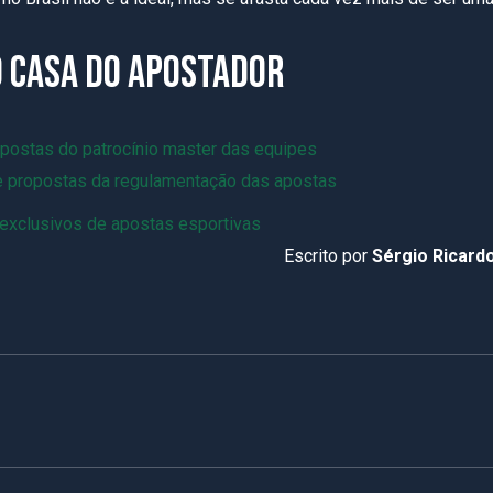
O CASA DO APOSTADOR
apostas do patrocínio master das equipes
e propostas da regulamentação das apostas
exclusivos de apostas esportivas
Escrito por
Sérgio Ricardo