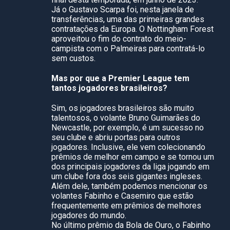
Já o Gustavo Scarpa foi, nesta janela de
transferências, uma das primeiras grandes
contratações da Europa. O Nottingham Forest
aproveitou o fim do contrato do meio-
campista com o Palmeiras para contratá-lo
sem custos.
Mas por que a Premier League tem
tantos jogadores brasileiros?
Sim, os jogadores brasileiros são muito
talentosos, o volante Bruno Guimarães do
Newcastle, por exemplo, é um sucesso no
seu clube e abriu portas para outros
jogadores. Inclusive, ele vem colecionando
prêmios de melhor em campo e se tornou um
dos principais jogadores da liga jogando em
um clube fora dos seis gigantes ingleses.
Além dele, também podemos mencionar os
volantes Fabinho e Casemiro que estão
frequentemente em prêmios de melhores
jogadores do mundo.
No último prêmio da Bola de Ouro, o Fabinho