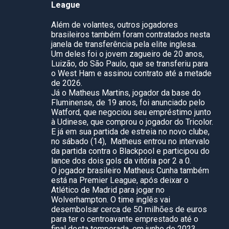
League
Além de volantes, outros jogadores
brasileiros também foram contratados nesta
janela de transferência pela elite inglesa.
Um deles foi o jovem zagueiro de 20 anos,
Luizão, do São Paulo, que se transferiu para
o West Ham e assinou contrato até a metade
de 2026.
Já o Matheus Martins, jogador da base do
Fluminense, de 19 anos, foi anunciado pelo
Watford, que negociou seu empréstimo junto
à Udinese, que comprou o jogador do Tricolor.
E já em sua partida de estreia no novo clube,
no sábado (14), Matheus entrou no intervalo
da partida contra o Blackpool e participou do
lance dos dois gols da vitória por 2 a 0.
O jogador brasileiro Matheus Cunha também
está na Premier League, após deixar o
Atlético de Madrid para jogar no
Wolverhampton. O time inglês vai
desembolsar cerca de 50 milhões de euros
para ter o centroavante emprestado até o
final desta temporada, em junho de 2023.