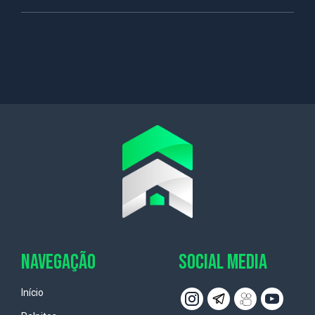
NAVEGAÇÃO
SOCIAL MEDIA
Início