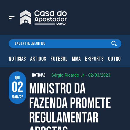
NOTÍCIAS
ARTIGOS
FUTEBOL
MMA
E-SPORTS
OUTROS.
NOTÍCIAS
Sérgio Ricardo Jr
-
02/03/2023
qui
02
Ministro da
mar/23
Fazenda promete
regulamentar