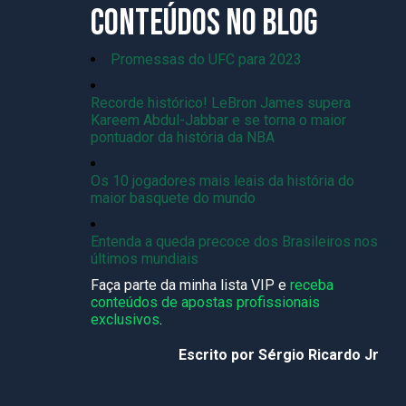
CONTEÚDOS NO BLOG
Promessas do UFC para 2023
Recorde histórico! LeBron James supera
Kareem Abdul-Jabbar e se torna o maior
pontuador da história da NBA
Os 10 jogadores mais leais da história do
maior basquete do mundo
Entenda a queda precoce dos Brasileiros nos
últimos mundiais
Faça parte da minha lista VIP e
receba
conteúdos de apostas profissionais
exclusivos
.
Escrito por Sérgio Ricardo Jr