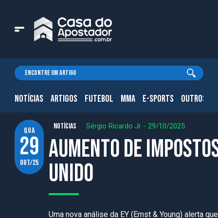
NOTÍCIAS
ARTIGOS
FUTEBOL
MMA
E-SPORTS
OUTROS.
NOTÍCIAS
Sérgio Ricardo Jr
-
29/10/2025
qua
29
Aumento de impostos
out/25
Unido
Uma nova análise da EY (Ernst & Young) alerta 