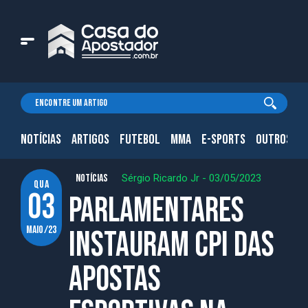
NOTÍCIAS
ARTIGOS
FUTEBOL
MMA
E-SPORTS
OUTROS.
NOTÍCIAS
Sérgio Ricardo Jr
-
03/05/2023
qua
03
Parlamentares
maio/23
instauram CPI das
Apostas