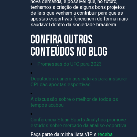
nova demanda, é possível que, no futuro,
tenhamos a criação de alguns bons projetos
de leis que venham a contribuir para que as
apostas esportivas funcionem de forma mais
saudável dentro da sociedade brasileira.
CONFIRA OUTROS
CONTEÚDOS NO BLOG
Promessas do UFC para 2023
Deputados reúnem assinaturas para instaurar
CPI das apostas esportivas
A discussão sobre o melhor de todos os
tempos acabou
Conferência Sloan Sports Analytics promove
estudos sobre mercado da análise esportiva
Faça parte da minha lista VIP e
receba