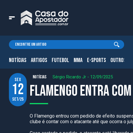
NOTÍCIAS
ARTIGOS
FUTEBOL
MMA
E-SPORTS
OUTROS.
NOTÍCIAS
Sérgio Ricardo Jr
-
12/09/2025
sex
12
Flamengo entra com 
set/25
O Flamengo entrou com pedido de efeito suspensiv
clube é contar com o atacante até que ocorra o j