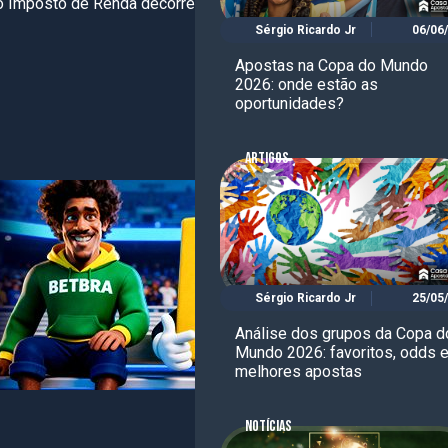
do Imposto de Renda decorrentes da isenção
Sérgio Ricardo Jr
06/06
Apostas na Copa do Mundo
2026: onde estão as
Fonte:
IGB
oportunidades?
ARTIGOS
Sérgio Ricardo Jr
25/05
Análise dos grupos da Copa d
Mundo 2026: favoritos, odds 
melhores apostas
NOTÍCIAS