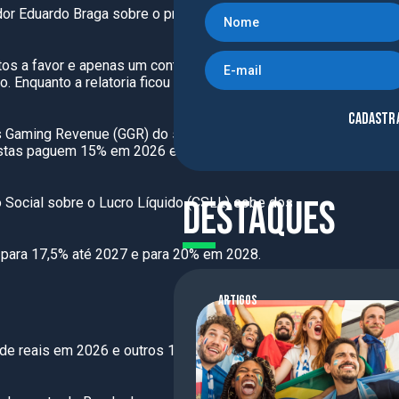
or Eduardo Braga sobre o projeto de lei que
tos a favor e apenas um contra, o texto segue
. Enquanto a relatoria ficou com Eduardo
Cadastr
oss Gaming Revenue (GGR) do setor de apostas,
ostas paguem 15% em 2026 e 2027, alcançando
Destaques
o Social sobre o Lucro Líquido (CSLL) sobe dos
% para 17,5% até 2027 e para 20% em 2028.
ARTIGOS
 de reais em 2026 e outros 13 bilhões entre