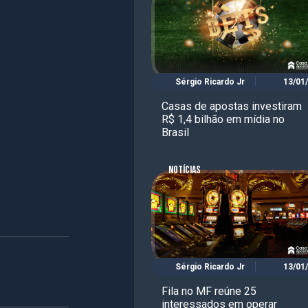
Sérgio Ricardo Jr
13/01
Casas de apostas investiram
R$ 1,4 bilhão em mídia no
Brasil
NOTÍCIAS
Sérgio Ricardo Jr
13/01
Fila no MF reúne 25
interessados em operar