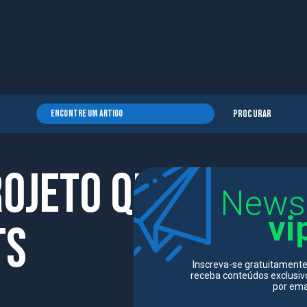
Procurar
rojeto que
News
vi
ts
Inscreva-se gratuitamente
receba conteúdos exclusiv
por emai