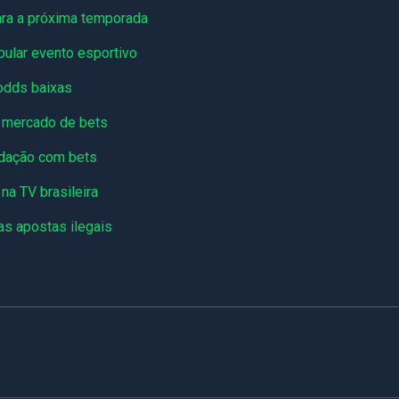
ara a próxima temporada
pular evento esportivo
 odds baixas
r mercado de bets
cadação com bets
a TV brasileira
as apostas ilegais