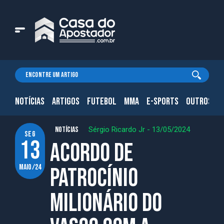
NOTÍCIAS
ARTIGOS
FUTEBOL
MMA
E-SPORTS
OUTROS.
NOTÍCIAS
Sérgio Ricardo Jr
-
13/05/2024
seg
13
Acordo de
maio/24
patrocínio
milionário do