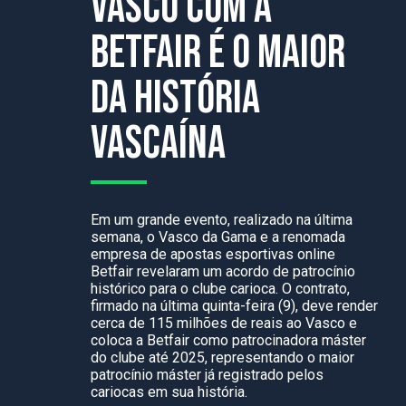
Vasco com a
Betfair é o maior
da história
vascaína
Em um grande evento, realizado na última
semana, o Vasco da Gama e a renomada
empresa de apostas esportivas online
Betfair revelaram um acordo de patrocínio
histórico para o clube carioca. O contrato,
firmado na última quinta-feira (9), deve render
cerca de 115 milhões de reais ao Vasco e
coloca a Betfair como patrocinadora máster
do clube até 2025, representando o maior
patrocínio máster já registrado pelos
cariocas em sua história.