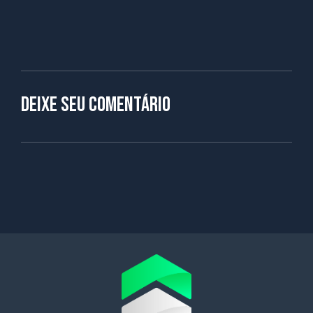
Deixe seu comentário