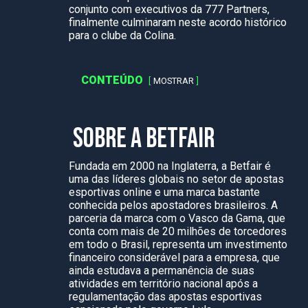
conjunto com executivos da 777 Partners,
finalmente culminaram neste acordo histórico
para o clube da Colina.
CONTEÚDO
MOSTRAR
SOBRE A BETFAIR
Fundada em 2000 na Inglaterra, a Betfair é
uma das líderes globais no setor de apostas
esportivas online e uma marca bastante
conhecida pelos apostadores brasileiros. A
parceria da marca com o Vasco da Gama, que
conta com mais de 20 milhões de torcedores
em todo o Brasil, representa um investimento
financeiro considerável para a empresa, que
ainda estudava a permanência de suas
atividades em território nacional após a
regulamentação das apostas esportivas