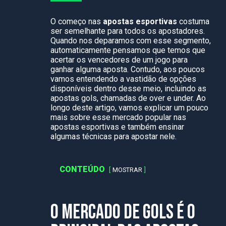
O começo nas
apostas esportivas
costuma
ser semelhante para todos os apostadores.
Quando nos deparamos com esse segmento,
automaticamente pensamos que temos que
acertar os vencedores de um jogo para
ganhar alguma aposta. Contudo, aos poucos
vamos entendendo a vastidão de opções
disponíveis dentro desse meio, incluindo as
apostas gols, chamadas de over e under. Ao
longo deste artigo, vamos explicar um pouco
mais sobre esse mercado popular nas
apostas esportivas e também ensinar
algumas técnicas para apostar nele.
CONTEÚDO
MOSTRAR
O MERCADO DE GOLS É O