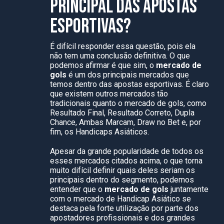
PRINCIPAL DAS APOSTAS
ESPORTIVAS?
É difícil responder essa questão, pois ela
não tem uma conclusão definitiva. O que
podemos afirmar é que sim, o
mercado de
gols
é um dos principais mercados que
temos dentro das apostas esportivas. É claro
que existem outros mercados tão
tradicionais quanto o mercado de gols, como
Resultado Final, Resultado Correto, Dupla
Chance, Ambas Marcam, Draw no Bet e, por
fim, os Handicaps Asiáticos.
Apesar da grande popularidade de todos os
esses mercados citados acima, o que torna
muito difícil definir quais deles seriam os
principais dentro do segmento, podemos
entender que o
mercado de gols
juntamente
com o mercado de Handicap Asiático se
destaca pela forte utilização por parte dos
apostadores profissionais e dos grandes