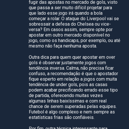
fugir das apostas no mercado de gols, visto
que passa a ser muito difícil projetar para
que lado esse jogo irá quando a bola
começar a rolar. O ataque do Liverpool vai se
sobressair a defesa do Chelsea ou vice-
versa? Em casos assim, sempre opte por
apostar em outro mercado disponível no
jogo, como os handicaps, por exemplo, ou até
mesmo não faça nenhuma aposta.
Outra dica para quem quer apostar em over
gols é observar justamente jogos com
tendência inversa. Calma, não precisa ficar
confuso, a recomendação é que o apostador
fique esperto em relação a jogos com muita
tendência de under gols, pois as casas
podem acabar precificando errado esse tipo
de partida, oferecendo muitas vezes
algumas linhas baixíssimas e com real
chance de serem superadas pelas equipes.
Futebol é algo complexo e nem sempre as
estatísticas frias são confiáveis.
Por fim, outra técnica interessante para