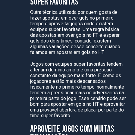
SUPER FAVORITAS
Outra técnica utilizada por quem gosta de
fazer apostas em over gols no primeiro
tempo é aproveitar jogos onde existem
equipes super favoritas. Uma regra básica
das apostas em over gols no FT é esperar
gols dos dois times, contudo, existem
algumas variações desse conceito quando
falamos em apostar em gols no HT.
Jogos com equipes super favoritas tendem
a ter um domínio amplo e uma pressão
constante da equipe mais forte. E, como os
jogadores estão mais descansados
fisicamente no primeiro tempo, normalmente
tendem a pressionar mais os adversários na
primeira parte do jogo. Esse cenário pode ser
bom para apostar em gols no HT e aproveitar
uma provável abertura de placar por parte do
time super favorito.
APROVEITE JOGOS COM MUITAS