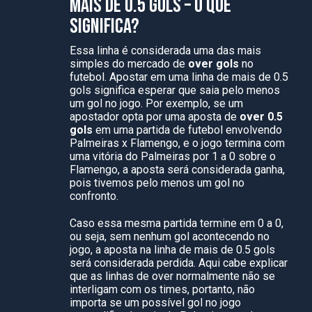
MAIS DE 0.5 GOLS – O QUE
SIGNIFICA?
Essa linha é considerada uma das mais
simples do mercado de
over gols
no
futebol. Apostar em uma linha de mais de 0.5
gols significa esperar que saia pelo menos
um gol no jogo. Por exemplo, se um
apostador opta por uma aposta de
over 0.5
gols
em uma partida de futebol envolvendo
Palmeiras x Flamengo, e o jogo termina com
uma vitória do Palmeiras por 1 a 0 sobre o
Flamengo, a aposta será considerada ganha,
pois tivemos pelo menos um gol no
confronto.
Caso essa mesma partida termine em 0 a 0,
ou seja, sem nenhum gol acontecendo no
jogo, a aposta na linha de mais de 0.5 gols
será considerada perdida. Aqui cabe explicar
que as linhas de over normalmente não se
interligam com os times, portanto, não
importa se um possível gol no jogo