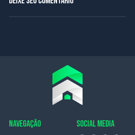
Deixe seu comentário
NAVEGAÇÃO
SOCIAL MEDIA