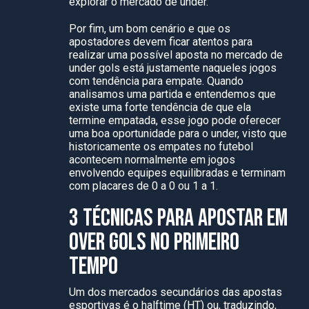
explorar o mercado de under.
Por fim, um bom cenário e que os
apostadores devem ficar atentos para
realizar uma possível aposta no mercado de
under gols está justamente naqueles jogos
com tendência para empate. Quando
analisamos uma partida e entendemos que
existe uma forte tendência de que ela
termine empatada, esse jogo pode oferecer
uma boa oportunidade para o under, visto que
historicamente os empates no futebol
acontecem normalmente em jogos
envolvendo equipes equilibradas e terminam
com placares de 0 a 0 ou 1 a 1.
3 TÉCNICAS PARA APOSTAR EM
OVER GOLS NO PRIMEIRO
TEMPO
Um dos mercados secundários das apostas
esportivas é o halftime (HT) ou, traduzindo,