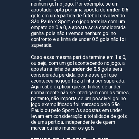
nenhum gol no jogo. Por exemplo, se um
apostador opta por uma aposta de
under 0.5
gols em uma partida de futebol envolvendo
São Paulo x Sport, e o jogo termina com um
empate de 0 a 0, a aposta será considerada
ganha, pois não tivemos nenhum gol no
confronto e a linha de under 0.5 gols não foi
superada.
Caso essa mesma partida termine em 1 a 0,
ou seja, com um gol acontecendo no jogo, a
aposta na linha de
under de 0.5
gols será
considerada perdida, pois esse gol que
aconteceu no jogo fez a linha ser superada.
Aqui cabe explicar que as linhas de under
normalmente não se interligam com os times,
portanto, não importa se um possível gol no
jogo exemplificado foi marcado pelo São
Paulo ou pelo Sport. As apostas em under
levam em consideração a totalidade de gols
de uma partida, independente de quem
marcar ou não marcar os gols.