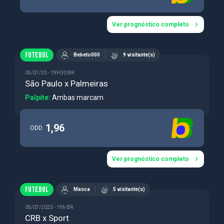
Ver prognóstico completo
FUTEBOL
Bebeto000
9 visitante(s)
05/07/23 - 19H30 BR
São Paulo x Palmeiras
Palpite:
Ambas marcam
1,96
ODD
Ver prognóstico completo
FUTEBOL
Masca
5 visitante(s)
05/07/2023 - 19h BR
CRB x Sport