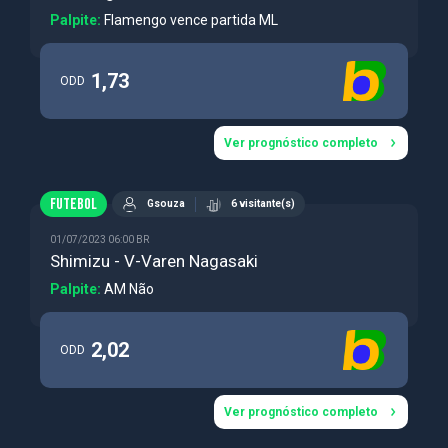
Palpite:
Flamengo vence partida ML
1,73
ODD
Ver prognóstico completo
FUTEBOL
Gsouza
6 visitante(s)
01/07/2023 06:00 BR
Shimizu - V-Varen Nagasaki
Palpite:
AM Não
2,02
ODD
Ver prognóstico completo