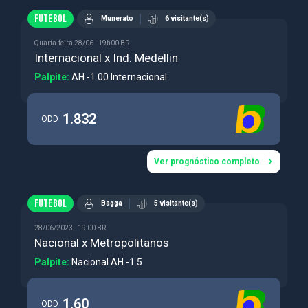
FUTEBOL
Munerato
6 visitante(s)
Quarta-feira 28/06 - 19h00 BR
Internacional x Ind. Medellin
Palpite:
AH -1.00 Internacional
1.832
ODD
Ver prognóstico completo
FUTEBOL
Bagga
5 visitante(s)
28/06/2023 - 19:00 BR
Nacional x Metropolitanos
Palpite:
Nacional AH -1.5
1.60
ODD