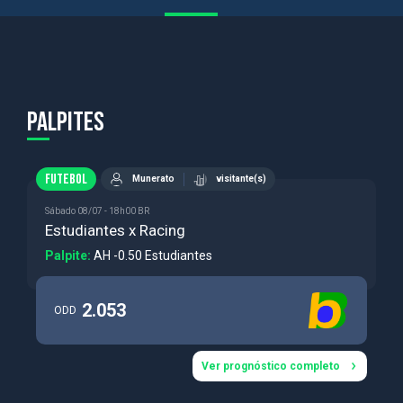
Palpites
FUTEBOL
Munerato
visitante(s)
Sábado 08/07 - 18h00 BR
Estudiantes x Racing
Palpite:
AH -0.50 Estudiantes
2.053
ODD
Ver prognóstico completo