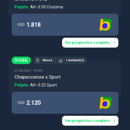
Palpite:
AH -0.50 Criciúma
1.818
ODD
Ver prognóstico completo
FUTEBOL
Masca
1 visitante(s)
27/06/2023 - 19h BR
Chapecoense x Sport
Palpite:
AH -0.25 Sport
2.120
ODD
Ver prognóstico completo