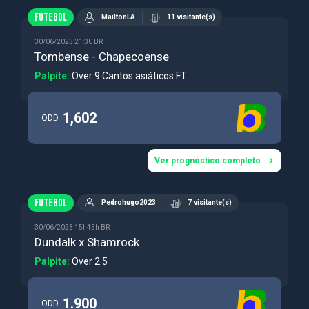
FUTEBOL
MailtonLA
11 visitante(s)
30/06/2023 21:30 BR
Tombense - Chapecoense
Palpite:
Over 9 Cantos asiáticos FT
1,602
ODD
Ver prognóstico completo
FUTEBOL
Pedrohugo2023
7 visitante(s)
30/06/2023 15h45h BR
Dundalk x Shamrock
Palpite:
Over 2.5
1.900
ODD