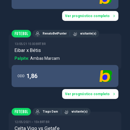
Ver prognóstico completo
FUTEBOL
RenatoBetPunter
visitante(s)
13/05/21 15:00 BRT BR
Eibar x Bétis
Palpite:
Ambas Marcam
1,86
ODD
Ver prognóstico completo
FUTEBOL
Tiago Dam
visitante(s)
12/05/2021 – 15h BRT BR
Celta Vigo vs Getafe