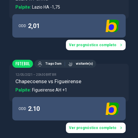
Palpite:
Lazio HA -1,75
2,01
ODD
Ver prognóstico completo
FUTEBOL
Tiago Dam
visitante(s)
12/05/2021 – 20h30 BRT BR
Chapecoense vs Figueirense
Palpite:
Figueirense AH +1
2.10
ODD
Ver prognóstico completo