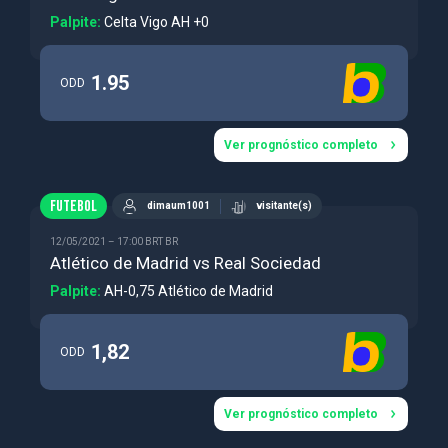
Palpite:
Celta Vigo AH +0
1.95
ODD
Ver prognóstico completo
FUTEBOL
dimaum1001
visitante(s)
12/05/2021 – 17:00 BRT BR
Atlético de Madrid vs Real Sociedad
Palpite:
AH-0,75 Atlético de Madrid
1,82
ODD
Ver prognóstico completo