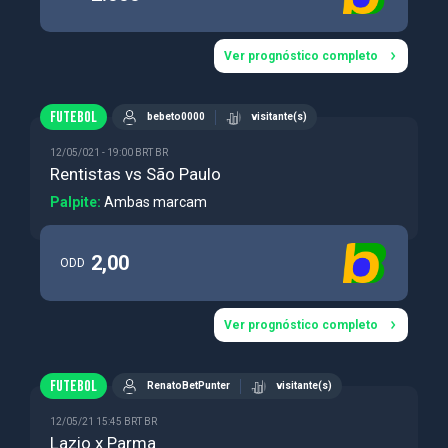
Ver prognóstico completo
FUTEBOL
bebeto0000
visitante(s)
12/05/021 - 19:00 BRT BR
Rentistas vs São Paulo
Palpite:
Ambas marcam
2,00
ODD
Ver prognóstico completo
FUTEBOL
RenatoBetPunter
visitante(s)
12/05/21 15:45 BRT BR
Lazio x Parma