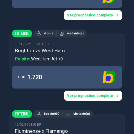
Ver prognóstico completo
FUTEBOL
dionis
visitante(s)
15/05/2021 – 16h00 BR
Brighton vs West Ham
Palpite:
West Ham AH +0
1.720
ODD
Ver prognóstico completo
FUTEBOL
bebeto000
visitante(s)
15/05/21 21:05 BR
Fluminense x Flamengo