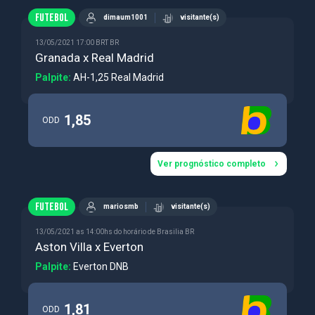
FUTEBOL
dimaum1001
visitante(s)
13/05/2021 17:00 BRT BR
Granada x Real Madrid
Palpite:
AH-1,25 Real Madrid
1,85
ODD
Ver prognóstico completo
FUTEBOL
mariosmb
visitante(s)
13/05/2021 as 14:00hs do horário de Brasilia BR
Aston Villa x Everton
Palpite:
Everton DNB
1,81
ODD