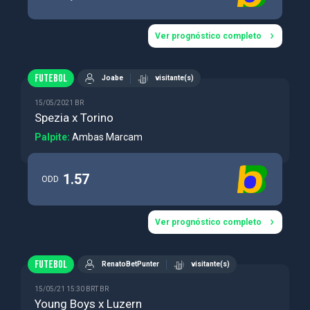
Ver prognóstico completo
FUTEBOL
Joabe
visitante(s)
15/05/2021 BR
Spezia x Torino
Palpite:
Ambas Marcam
1.57
ODD
Ver prognóstico completo
FUTEBOL
RenatoBetPunter
visitante(s)
15/05/21 15:30 BRT BR
Young Boys x Luzern