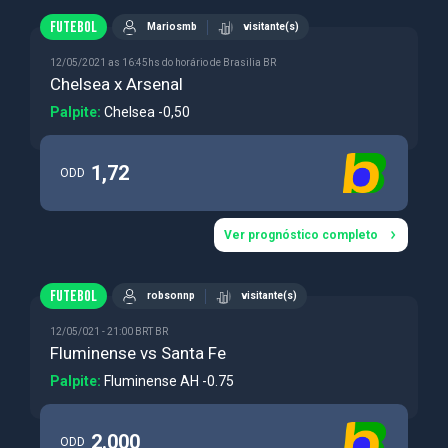
FUTEBOL
Mariosmb
visitante(s)
12/05/2021 as 16:45hs do horário de Brasilia BR
Chelsea x Arsenal
Palpite:
Chelsea -0,50
1,72
ODD
Ver prognóstico completo
FUTEBOL
robsonnp
visitante(s)
12/05/021 - 21:00 BRT BR
Fluminense vs Santa Fe
Palpite:
Fluminense AH -0.75
2.000
ODD