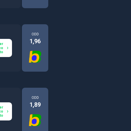
ODD
1,96
er
co
to
ODD
1,89
er
co
to