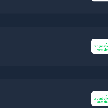
V
prognósti
comple
V
prognósti
comple