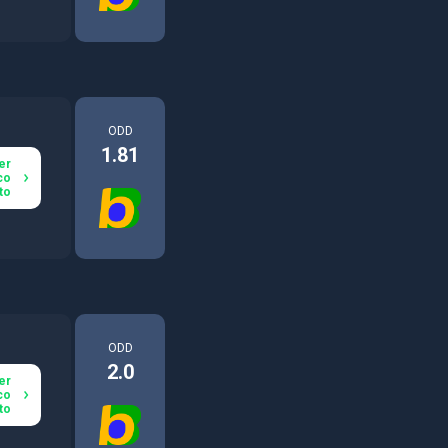
ODD
1.81
er
co
to
ODD
2.0
er
co
to