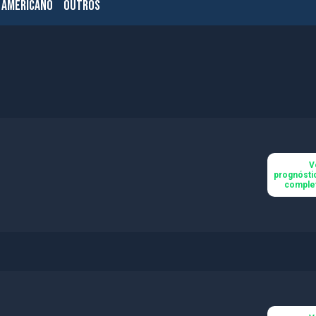
 AMERICANO
OUTROS
V
prognósti
comple