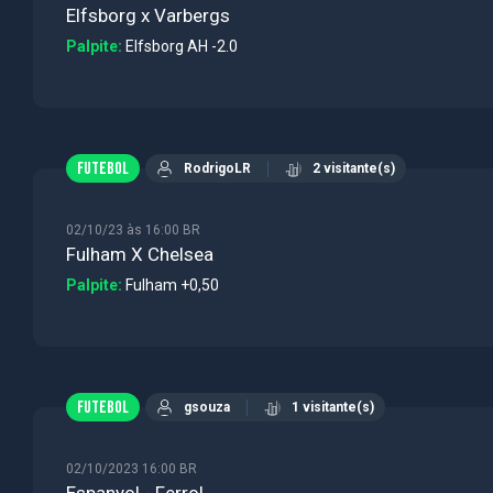
Elfsborg x Varbergs
Palpite:
Elfsborg AH -2.0
FUTEBOL
RodrigoLR
2 visitante(s)
02/10/23 às 16:00 BR
Fulham X Chelsea
Palpite:
Fulham +0,50
FUTEBOL
gsouza
1 visitante(s)
02/10/2023 16:00 BR
Espanyol - Ferrol