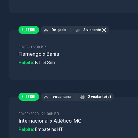
FUTEBOL
Delgado
3 visitante(s)
30/09- 16:00 BR
Flamengo x Bahia
Palpite:
BTTS Sim
FUTEBOL
Ivosantana
2 visitante(s)
30/09/2023 - 21:00h BR
Internacional x Atlético-MG
Palpite:
Empate no HT