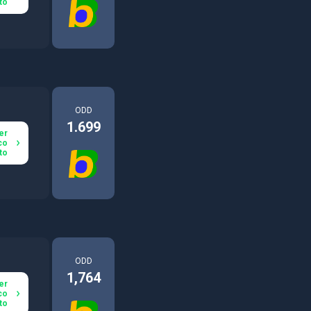
to
ODD
1.699
er
co
to
ODD
1,764
er
co
to