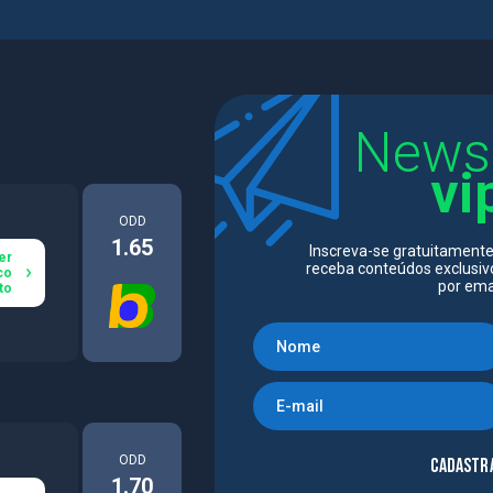
News
vi
ODD
1.65
Inscreva-se gratuitamente
er
receba conteúdos exclusiv
co
por emai
to
ODD
Cadastr
1.70