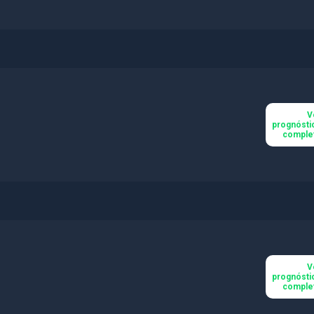
V
prognósti
comple
V
prognósti
comple