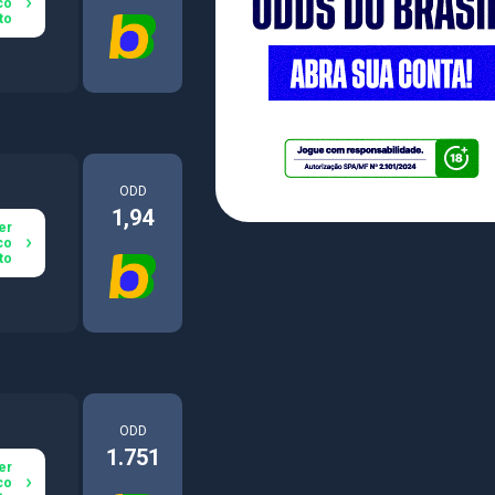
co
to
ODD
1,94
er
co
to
ODD
1.751
er
co