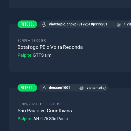
FUTEBOL
viewtopic.php?p=319251#p319251
1 vi
30/09 – 18:00 BR
Botafogo PB x Volta Redonda
Palpite:
BTTS sim
FUTEBOL
dimaum1001
visitante(s)
30/09/2023 - 18:30 BRT BR
São Paulo vs Corinthians
Palpite:
AH-0,75 São Paulo