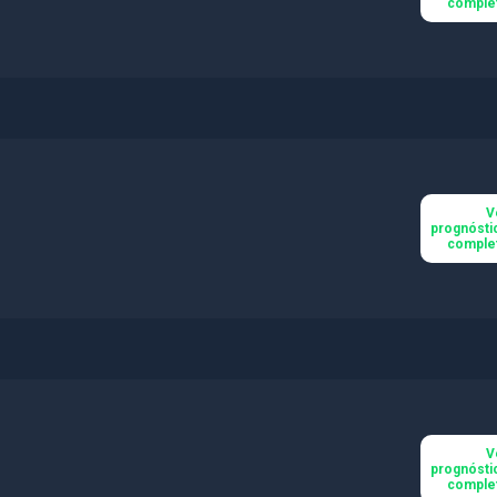
comple
V
prognósti
comple
V
prognósti
comple