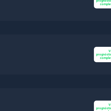
prognósti
comple
V
prognósti
comple
V
prognósti