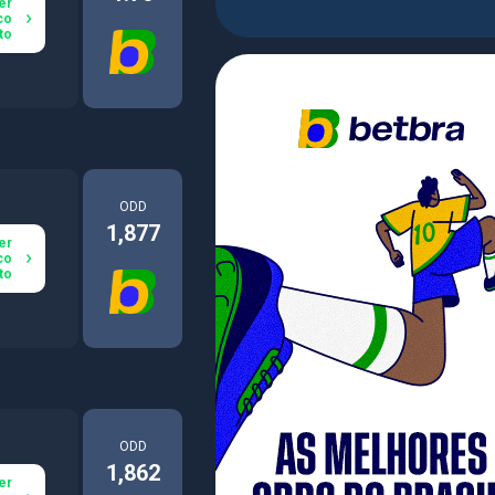
er
co
to
ODD
1,877
er
co
to
ODD
1,862
er