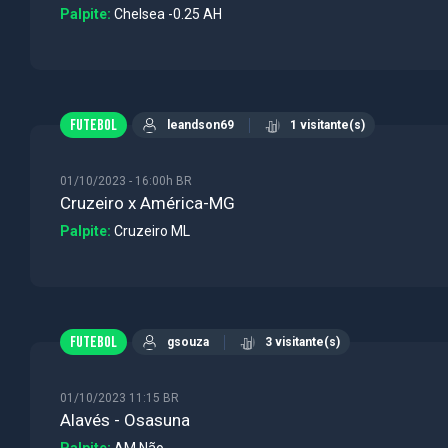
Palpite:
Chelsea -0.25 AH
FUTEBOL
leandson69
1 visitante(s)
01/10/2023 - 16:00h BR
Cruzeiro x América-MG
Palpite:
Cruzeiro ML
FUTEBOL
gsouza
3 visitante(s)
01/10/2023 11:15 BR
Alavés - Osasuna
Palpite:
AM Não