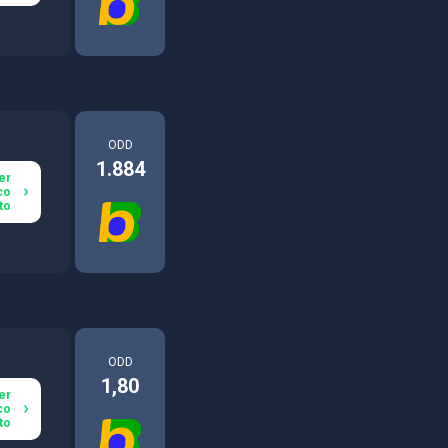
ODD
1.884
er
co
to
ODD
1,80
er
co
to