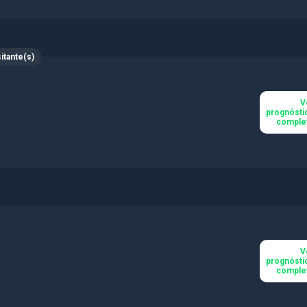
sitante(s)
V
prognósti
comple
V
prognósti
comple