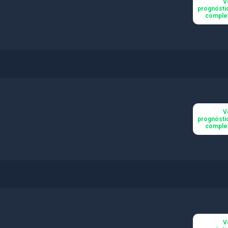
V
prognósti
comple
V
prognósti
comple
V