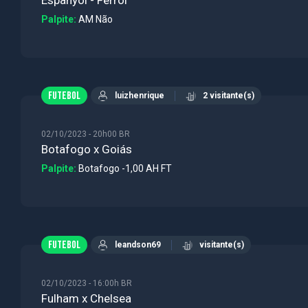
Palpite:
AM Não
FUTEBOL
luizhenrique
2 visitante(s)
02/10/2023 - 20h00 BR
Botafogo x Goiás
Palpite:
Botafogo -1,00 AH FT
FUTEBOL
leandson69
visitante(s)
02/10/2023 - 16:00h BR
Fulham x Chelsea