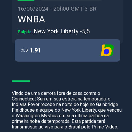
16/05/2024 - 20h00 GMT-3 BR
WNBA
New York Liberty -5,5
Palpite:
1.91
ODD
Vindo de uma derrota fora de casa contra o
Connecticut Sun em sua estreia na temporada, o
Indiana Fever recebe na noite de hoje no Gainbridge
Fieldhouse a equipe do New York Liberty, que venceu
o Washington Mystics em sua última partida na
primeira noite da temporada. Esta partida terá
transmissão ao vivo para o Brasil pelo Prime Video.