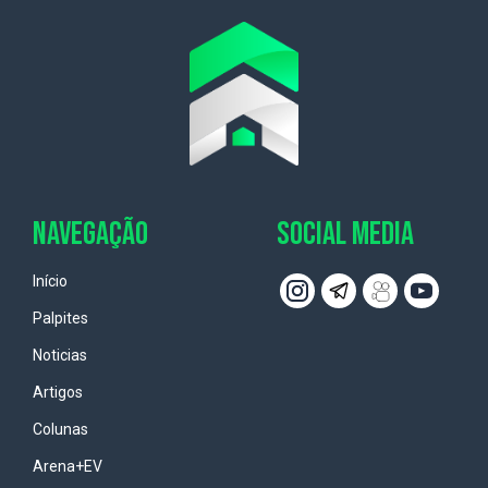
NAVEGAÇÃO
SOCIAL MEDIA
Início
Palpites
Noticias
Artigos
Colunas
Arena+EV