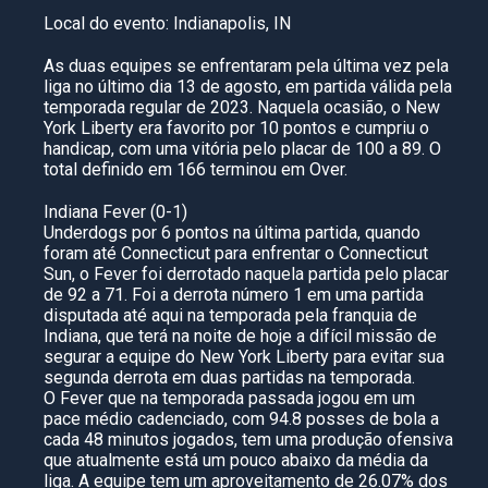
Local do evento: Indianapolis, IN
As duas equipes se enfrentaram pela última vez pela
liga no último dia 13 de agosto, em partida válida pela
temporada regular de 2023. Naquela ocasião, o New
York Liberty era favorito por 10 pontos e cumpriu o
handicap, com uma vitória pelo placar de 100 a 89. O
total definido em 166 terminou em Over.
Indiana Fever (0-1)
Underdogs por 6 pontos na última partida, quando
foram até Connecticut para enfrentar o Connecticut
Sun, o Fever foi derrotado naquela partida pelo placar
de 92 a 71. Foi a derrota número 1 em uma partida
disputada até aqui na temporada pela franquia de
Indiana, que terá na noite de hoje a difícil missão de
segurar a equipe do New York Liberty para evitar sua
segunda derrota em duas partidas na temporada.
O Fever que na temporada passada jogou em um
pace médio cadenciado, com 94.8 posses de bola a
cada 48 minutos jogados, tem uma produção ofensiva
que atualmente está um pouco abaixo da média da
liga. A equipe tem um aproveitamento de 26.07% dos