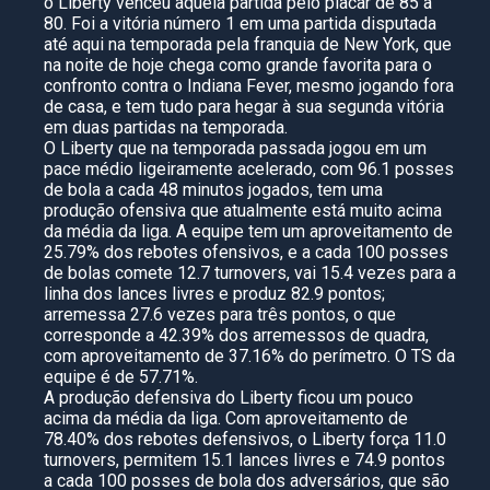
o Liberty venceu aquela partida pelo placar de 85 a
80. Foi a vitória número 1 em uma partida disputada
até aqui na temporada pela franquia de New York, que
na noite de hoje chega como grande favorita para o
confronto contra o Indiana Fever, mesmo jogando fora
de casa, e tem tudo para hegar à sua segunda vitória
em duas partidas na temporada.
O Liberty que na temporada passada jogou em um
pace médio ligeiramente acelerado, com 96.1 posses
de bola a cada 48 minutos jogados, tem uma
produção ofensiva que atualmente está muito acima
da média da liga. A equipe tem um aproveitamento de
25.79% dos rebotes ofensivos, e a cada 100 posses
de bolas comete 12.7 turnovers, vai 15.4 vezes para a
linha dos lances livres e produz 82.9 pontos;
arremessa 27.6 vezes para três pontos, o que
corresponde a 42.39% dos arremessos de quadra,
com aproveitamento de 37.16% do perímetro. O TS da
equipe é de 57.71%.
A produção defensiva do Liberty ficou um pouco
acima da média da liga. Com aproveitamento de
78.40% dos rebotes defensivos, o Liberty força 11.0
turnovers, permitem 15.1 lances livres e 74.9 pontos
a cada 100 posses de bola dos adversários, que são