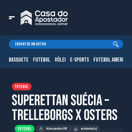
BASQUETE
FUTEBOL
VÔLEI
E-SPORTS
FUTEBOL AMERICAN
FUTEBOL
Superettan Suécia –
Trelleborgs x Osters
FUTEBOL
AlessandroSR
visitante(s)