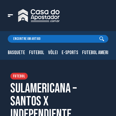
BASQUETE
FUTEBOL
VÔLEI
E-SPORTS
FUTEBOL AMERICAN
FUTEBOL
Sulamericana –
Santos x
Independiente