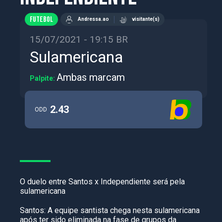
FUTEBOL
Andressa.ao
visitante(s)
15/07/2021 - 19:15 BR
Sulamericana
Ambas marcam
Palpite:
2.43
ODD
O duelo entre Santos x Independiente será pela
sulamericana
Santos: A equipe santista chega nesta sulamericana
após ter sido eliminada na fase de grupos da