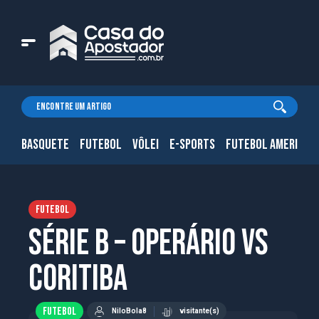
BASQUETE
FUTEBOL
VÔLEI
E-SPORTS
FUTEBOL AMERICAN
FUTEBOL
Série B – Operário vs
Coritiba
FUTEBOL
NiloBola8
visitante(s)