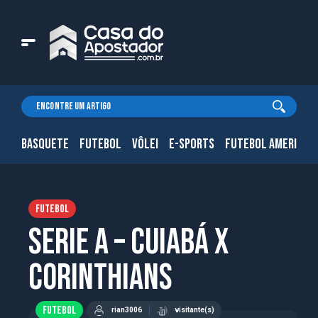
BASQUETE
FUTEBOL
VÔLEI
E-SPORTS
FUTEBOL AMERICAN
FUTEBOL
Serie A – Cuiabá X
Corinthians
FUTEBOL
rian3006
visitante(s)