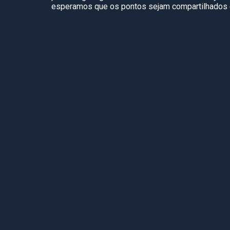
esperamos que os pontos sejam compartilhados 