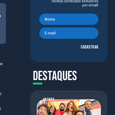
receba conteúdos exclusivos
por email!
7
Cadastrar
de
Destaques
o
ARTIGOS
s