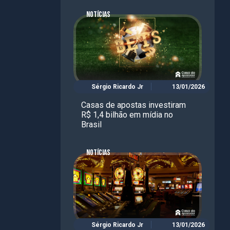
NOTÍCIAS
Sérgio Ricardo Jr
13/01/2026
Casas de apostas investiram
R$ 1,4 bilhão em mídia no
Brasil
NOTÍCIAS
Sérgio Ricardo Jr
13/01/2026