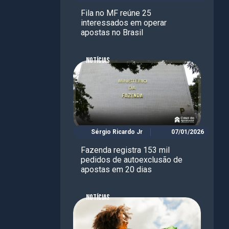
Fila no MF reúne 25
interessados em operar
apostas no Brasil
NOTÍCIAS
Sérgio Ricardo Jr
07/01/2026
Fazenda registra 153 mil
pedidos de autoexclusão de
apostas em 20 dias
NOTÍCIAS