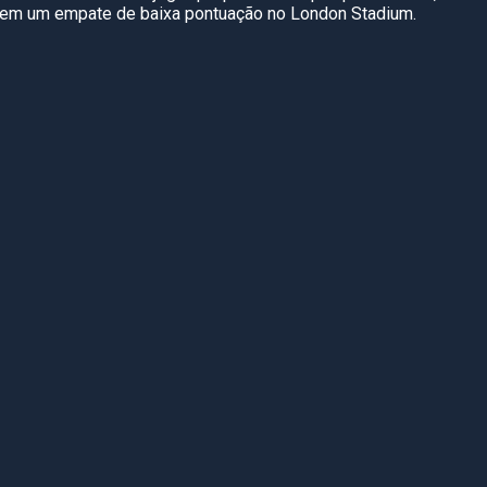
em um empate de baixa pontuação no London Stadium.