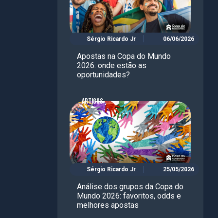
Sérgio Ricardo Jr
06/06/2026
Apostas na Copa do Mundo
2026: onde estão as
oportunidades?
ARTIGOS
Sérgio Ricardo Jr
25/05/2026
Análise dos grupos da Copa do
Mundo 2026: favoritos, odds e
melhores apostas