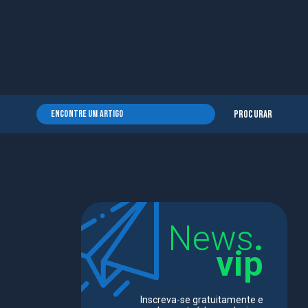
Procurar
News
.
vip
Inscreva-se gratuitamente e