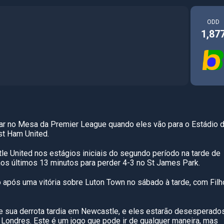
ODD
1,87
lugar no Mesa da Premier League quando eles vão para o Estádio 
st Ham United.
e United nos estágios iniciais do segundo período na tarde de
os últimos 13 minutos para perder 4-3 no St James Park.
 após uma vitória sobre Luton Town no sábado à tarde, com Filh
e sua derrota tardia em Newcastle, e eles estarão desesperado
e Londres. Este é um jogo que pode ir de qualquer maneira, mas