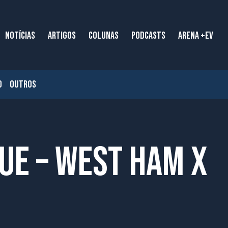
NOTÍCIAS
ARTIGOS
COLUNAS
PODCASTS
ARENA +EV
O
OUTROS
ue – West Ham X