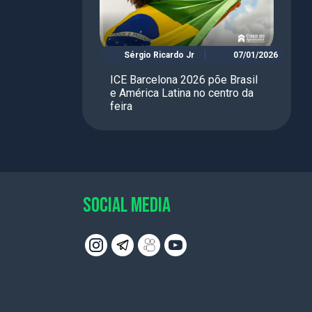
Sérgio Ricardo Jr
07/01/2026
ICE Barcelona 2026 põe Brasil
e América Latina no centro da
feira
SOCIAL MEDIA