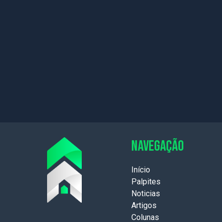
NAVEGAÇÃO
Início
Palpites
Noticias
Artigos
Colunas