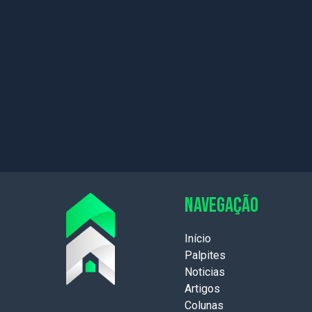
NAVEGAÇÃO
Início
Palpites
Noticias
Artigos
Colunas