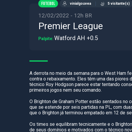
FUTEBOL
vinialgouvea
5 visitante(s)
12/02/2022 - 12h BR
Premier League
Watford AH +0.5
Palpite:
A derrota no meio da semana para o West Ham fez 
contra o rebaixamento. Eles têm uma das piores 
técnico Roy Hodgson parece estar tentando conse
primeiros jogos nem seu comando.
O Brighton de Graham Potter estão sentados no co
que se estende por seis partidas na PL, com dua
que o Brighton já terminou empatado em 12 de seu
Os times se equilibram tecnicamente e o Brighton 
de seus domínios e motivados com o técnico novo.