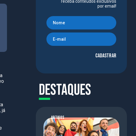
receba conteúdos exclusivos
por email!
Cadastrar
ga
vo
Destaques
ta
 já
ARTIGOS
e