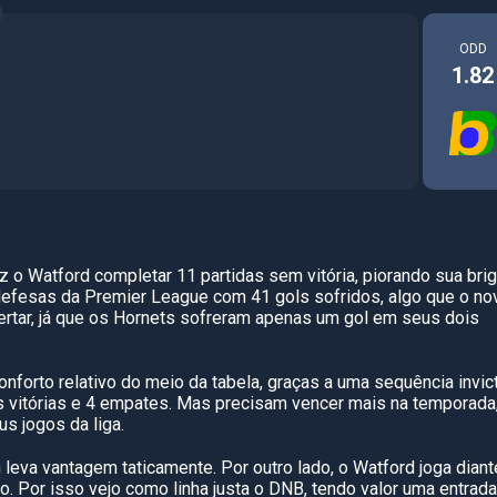
ODD
1.82
o Watford completar 11 partidas sem vitória, piorando sua bri
defesas da Premier League com 41 gols sofridos, algo que o no
rtar, já que os Hornets sofreram apenas um gol em seus dois
nforto relativo do meio da tabela, graças a uma sequência invic
s vitórias e 4 empates. Mas precisam vencer mais na temporada,
s jogos da liga.
leva vantagem taticamente. Por outro lado, o Watford joga diant
 Por isso vejo como linha justa o DNB, tendo valor uma entrada