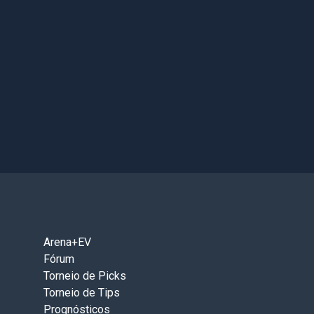
Arena+EV
Fórum
Torneio de Picks
Torneio de Tips
Prognósticos