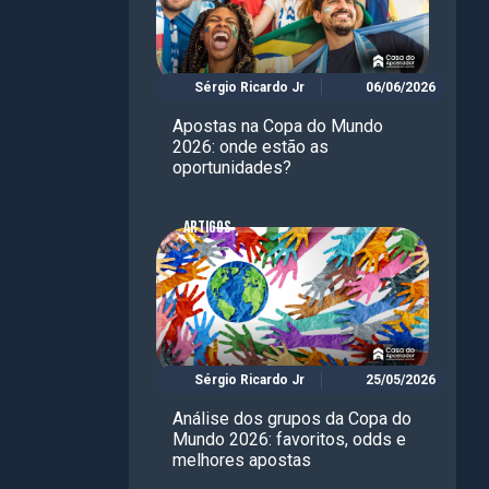
Sérgio Ricardo Jr
06/06/2026
Apostas na Copa do Mundo
2026: onde estão as
oportunidades?
ARTIGOS
Sérgio Ricardo Jr
25/05/2026
Análise dos grupos da Copa do
Mundo 2026: favoritos, odds e
melhores apostas