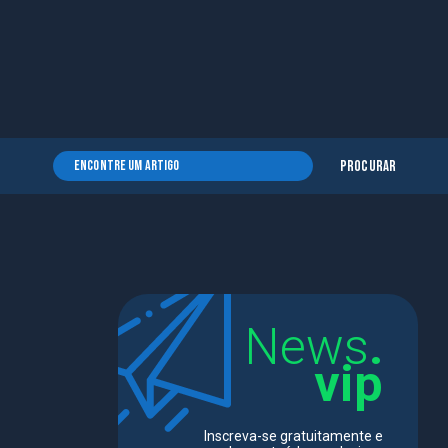
Procurar
News
.
vip
Inscreva-se gratuitamente e