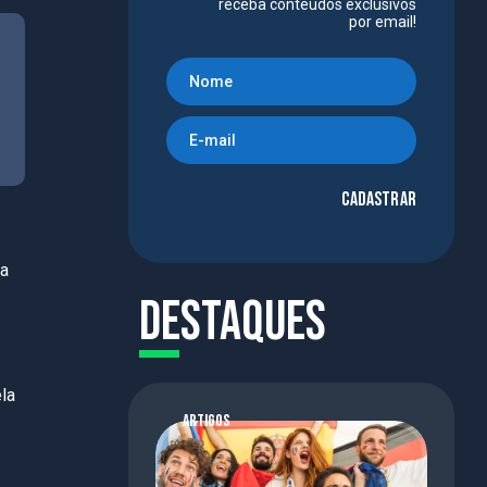
receba conteúdos exclusivos
por email!
Cadastrar
da
Destaques
la
ARTIGOS