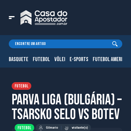
BASQUETE
FUTEBOL
VÔLEI
E-SPORTS
FUTEBOL AMERICAN
FUTEBOL
Parva Liga (Bulgária) –
Tsarsko Selo vs Botev
FUTEBOL
Gilmario
visitante(s)