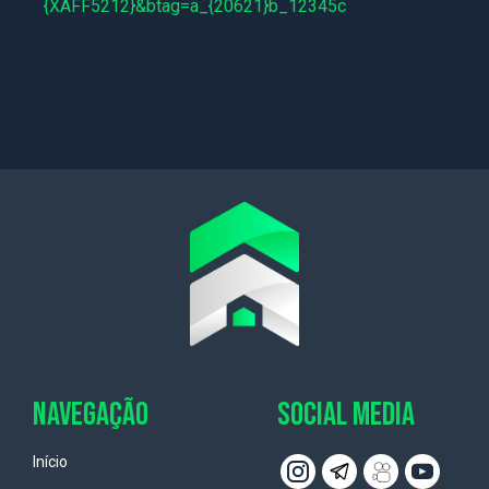
{XAFF5212}&btag=a_{20621}b_12345c
NAVEGAÇÃO
SOCIAL MEDIA
Início