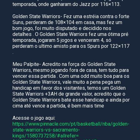
temporada, onde ganharam do Jazz por 116×113.
Golden State Warriors- Fez uma estréia contra o forte
Suns, perderam de 108×104 em casa, mas fez um
bom jogo, foi muito disputado e decidido nos
detalhes . O Golden State Warriors fez uma ótima pré
temporada, jogaram 5 jogos e venceram 4, só
perderam o ultimo amisto para os Spurs por 122×117
.
Meu Palpite- Acredito na força do Golden State
Warriors, mesmo jogando fora de casa, tem tudo para
vencer essa partida . Com uma odd muito boa para os
Golden State Warriors, vale muito a pena pega um
handicap em favor dos visitantes, temos um Golden
State Warriors +3AH de grande valor, acredito que o
Golden State Warriors bate esse handicap e ainda por
cima até vence a partida, é bem mais time
Acesse o jogo aqui:
https://www.pinnacle.com/pt/basketball/nba/golden-
state-warriors-vs-sacramento-
kings/1580737258/#allrefer=