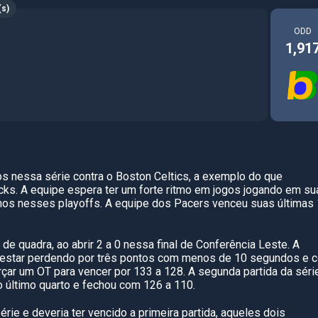
(s)
ODD
1,91
s nessa série contra o Boston Celtics, a exemplo do que
icks. A equipe espera ter um forte ritmo em jogos jogando em su
os nesses playoffs. A equipe dos Pacers venceu suas últimas
 quadra, ao abrir 2 a 0 nessa final de Conferência Leste. A
u a estar perdendo por três pontos com menos de 10 segundos e 
çar um OT para vencer por 133 a 128. A segunda partida da séri
o último quarto e fechou com 126 a 110.
ie e deveria ter vencido a primeira partida, aqueles dois