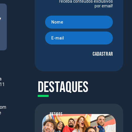
receba conteúdos exclusivos
por email!
7
Cadastrar
a
Destaques
 11
com
e
ARTIGOS