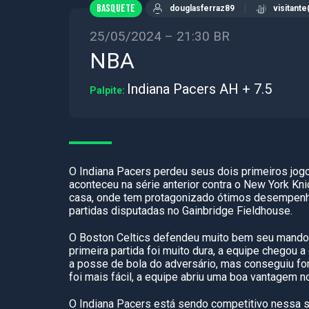
BASQUETE
douglasferraz89
visitante
25/05/2024 – 21:30 BR
NBA
Indiana Pacers AH + 7.5
Palpite:
O Indiana Pacers perdeu seus dois primeiros jogo
aconteceu na série anterior contra o New York Kn
casa, onde tem protagonizado ótimos desempenh
partidas disputadas no Gainbridge Fieldhouse.
O Boston Celtics defendeu muito bem seu mando de
primeira partida foi muito dura, a equipe chego
a posse de bola do adversário, mas conseguiu for
foi mais fácil, a equipe abriu uma boa vantagem n
O Indiana Pacers está sendo competitivo nessa sér