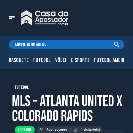
BASQUETE
FUTEBOL
VÔLEI
E-SPORTS
FUTEBOL AMERICAN
FUTEBOL
MLS – Atlanta United X
Colorado Rapids
FUTEBOL
RodrigoLopes
1 visitante(s)