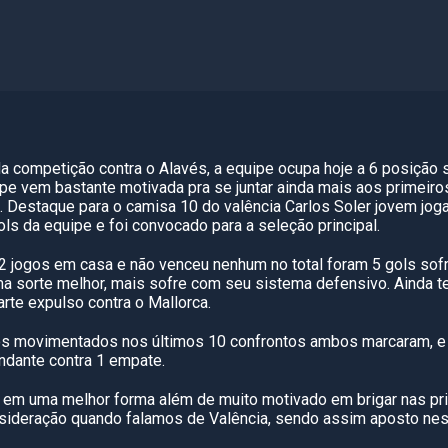
da competição contra o Alavés, a equipe ocupa hoje a 6 posição
pe vem bastante motivada pra se juntar ainda mais aos primeiro
 Destaque para o camisa 10 do valência Carlos Soler jovem jog
ls da equipe e foi convocado para a seleção principal.
 2 jogos em casa e não venceu nenhum no total foram 5 gols sof
a sorte melhor, mais sofre com seu sistema defensivo. Ainda t
rte expulso contra o Mallorca.
gos movimentados nos últimos 10 confrontos ambos marcaram, e
ndante contra 1 empate.
ia em uma melhor forma além de muito motivado em brigar nas pr
nsideração quando falamos de Valência, sendo assim aposto nes