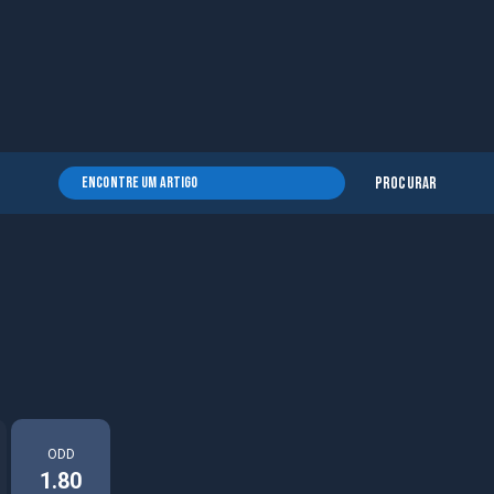
Procurar
ODD
1.80