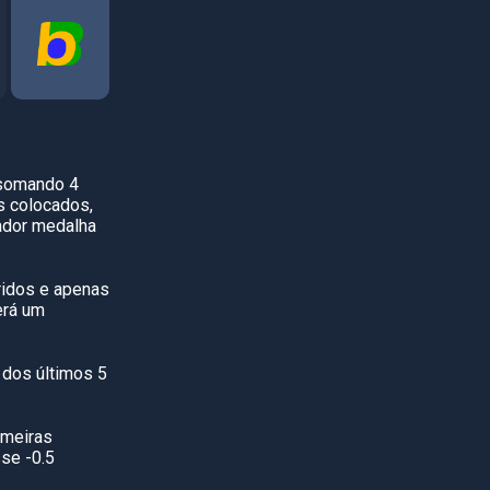
 somando 4
s colocados,
ador medalha
ridos e apenas
erá um
 dos últimos 5
imeiras
se -0.5