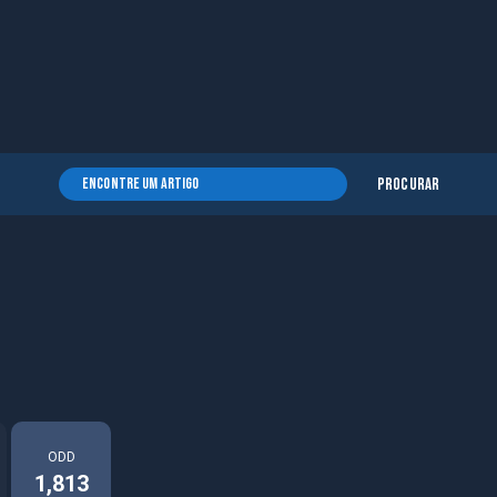
Procurar
ODD
1,813