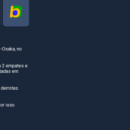
-Osaka, no
m 2 empates e
utadas em
 derrotas.
por isso