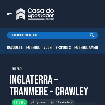
BASQUETE
FUTEBOL
VÔLEI
E-SPORTS
FUTEBOL AMERICAN
FUTEBOL
INGLATERRA –
Tranmere – Crawley
FUTEBOL
gsouza
18 visitante(s)