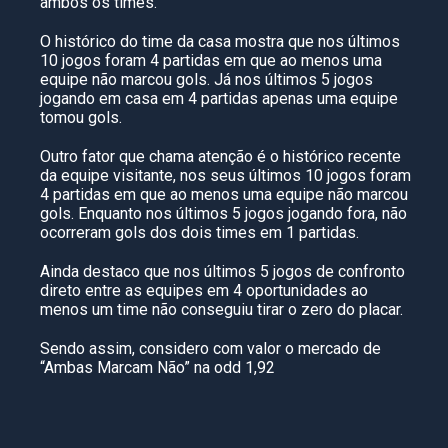
ambos os times.
O histórico do time da casa mostra que nos últimos
10 jogos foram 4 partidas em que ao menos uma
equipe não marcou gols. Já nos últimos 5 jogos
jogando em casa em 4 partidas apenas uma equipe
tomou gols.
Outro fator que chama atenção é o histórico recente
da equipe visitante, nos seus últimos 10 jogos foram
4 partidas em que ao menos uma equipe não marcou
gols. Enquanto nos últimos 5 jogos jogando fora, não
ocorreram gols dos dois times em 1 partidas.
Ainda destaco que nos últimos 5 jogos de confronto
direto entre as equipes em 4 oportunidades ao
menos um time não conseguiu tirar o zero do placar.
Sendo assim, considero com valor o mercado de
“Ambas Marcam Não” na odd 1,92