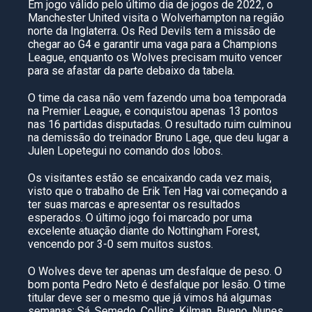
Em jogo válido pelo último dia de jogos de 2022, o
Manchester United visita o Wolverhampton na região
norte da Inglaterra. Os Red Devils tem a missão de
chegar ao G4 e garantir uma vaga para a Champions
League, enquanto os Wolves precisam muito vencer
para se afastar da parte debaixo da tabela.
O time da casa não vem fazendo uma boa temporada
na Premier League, e conquistou apenas 13 pontos
nas 16 partidas disputadas. O resultado ruim culminou
na demissão do treinador Bruno Lage, que deu lugar a
Julen Lopetegui no comando dos lobos.
Os visitantes estão se encaixando cada vez mais,
visto que o trabalho de Erik Ten Hag vai começando a
ter suas marcas e apresentar os resultados
esperados. O último jogo foi marcado por uma
excelente atuação diante do Nottingham Forest,
vencendo por 3-0 sem muitos sustos.
O Wolves deve ter apenas um desfalque de peso. O
bom ponta Pedro Neto é desfalque por lesão. O time
titular deve ser o mesmo que já vimos há algumas
semanas: Sá, Semedo, Collins, Kilman, Bueno, Nunes,