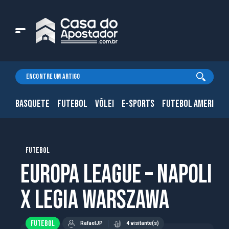
BASQUETE
FUTEBOL
VÔLEI
E-SPORTS
FUTEBOL AMERICAN
FUTEBOL
Europa league – Napoli
x Legia Warszawa
FUTEBOL
RafaelJP
4 visitante(s)