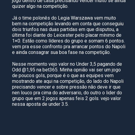
jogo dentro de casa precisando vencer muito se ainda
quizer algo na competição.
Já o time polonês do Legia Warszawa vem muito
bem na competição levando em conta que conseguiu
dois triunfos nas duas partidas em que disputou, a
última foi diante do Leicester pelo placar mínimo de
1×0. Estão como líderes do grupo e somam 6 pontos.
vem pra esse confronto pra arrancar pontos do Napoli
e ainda consagrar sua boa fase na competição.
Nesse momento vejo valor no Under 3,5 pagando de
Odd @1,95 na bet365. Minha opnião vai ser um jogo
de poucos gols, porque é o que as equipes vem
mostrando ate aqui na competição, do lado do Napoli
precisando vencer e sobre pressão não deve ir que
nen louco pra cima do adversario, do outro o lider do
grupo que em 2 jogos apenas feis 2 gols. vejo valor
nessa aposta de under 3.5.