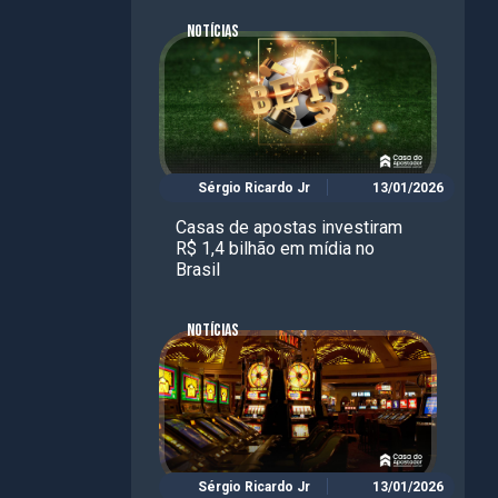
NOTÍCIAS
Sérgio Ricardo Jr
13/01/2026
Casas de apostas investiram
R$ 1,4 bilhão em mídia no
Brasil
NOTÍCIAS
Sérgio Ricardo Jr
13/01/2026