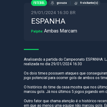
FUTEBOL
gsouza
9 visitante(s)
29/01/2024 16:30 BR
ESPANHA
Ambas Marcam
Palpite:
Analisando a partida do Campeonato ESPANHA: LA
realizada no dia 29/01/2024 16:30
Os dois times possuem ataques que conseguiram m
jogo potencial para ocorrer gols de ambos os tim
O histórico do time da casa mostra que nos últi
marcou gols. Já nos últimos 5 jogos jogando em 
Outro fator que chama atenção é o histórico recen
em que ao menos uma equipe não marcou gols. Enq