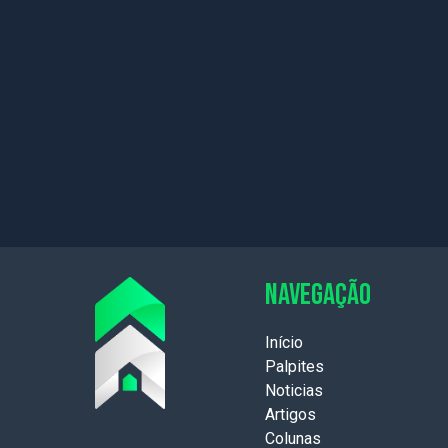
NAVEGAÇÃO
Início
Palpites
Noticias
Artigos
Colunas