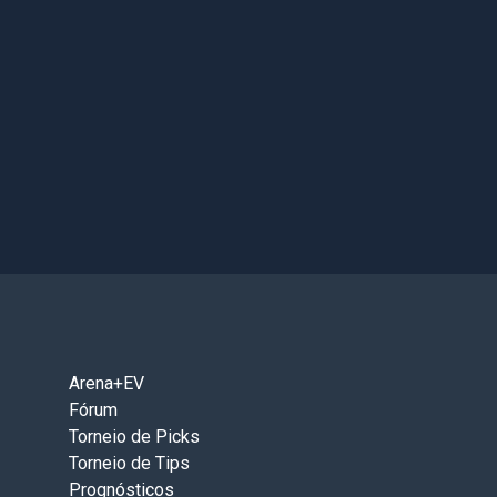
Arena+EV
Fórum
Torneio de Picks
Torneio de Tips
Prognósticos